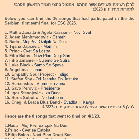
להלן רשימת השירים אשר התתפו אתמול בחצי הגמר הראשון הסרבי
לתחרות אירוויזיון 2023:
Below you can find the 16 songs that had participated in the the
Serbian first semi final for ESC 2023.
1. Mattia Zanatta & Agela Kassiani -
Novi Svet
2. Adem Menhmedovic -
Osmeh
3. Nada -
Moj Prvi Oziljak Na Dusi
4. Tijana Dapcevic -
Mamim
5. Princ -
Cvet Sa Lostra
6. Filip Balos -
Novi Plan Drugi San
7. Filip Zmamer -
Cujemo Se Sutra
8. Luke Black -
Samo Se Spava
9. Angellina -
Lanac
10. Empathy Soul Project -
Indigo
11. Stefan Shy -
Od Jastuka Do Jastuka
12. Hercenslus -
Vremenka Zona
13. Savo Perovic -
Presidente
14. Igor Stanojevic -
Iza Duge
15. Boris Subotic -
Nedostupan
16. Chegi & Braca Bluz Band -
Svadba Ili Kavga
להלן 8 השירים אשר העפילו לגמר שיתקיים ב-4/3/23.
Hence are the 8 songs that went to final on 4/3/23.
1.Nada - Moj Prvi ozicjak Na Dusi
2.Princ - Cvet sa Estoka
3.Filip Balos - Novi Plan Drugi San