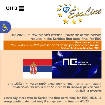
לתפריט
לתוכן
לתפריט
אתר
המרכזי
נגישות
ניווט
פ
תוצאות חצי הגמר הראשון בסרביה לתחרות אירוויזיון 2023 The
results in the Serbian first semi final for ESC
סר
ראשי
>
חדשות News
>
תוצאות חצי הגמר הראשון בסרביה לתחרות אירוויזיון 2023 The results in the
Serbian first semi final for ESC
נג
אתמול התקיים חצי הגמר הראשון הסרבי לתחרות אירוויזיון 2023. בחצי
הגמר הראשון השתתפו 16 שירים אבל רק 8 שירים עלו לשלב הגמר
שיתקיים ב- 4/3/23.
Yesterday there was in Serbia the first semi final for ESC 2023. 16
songs participated but only 8 songs went to final on 4/3/23.