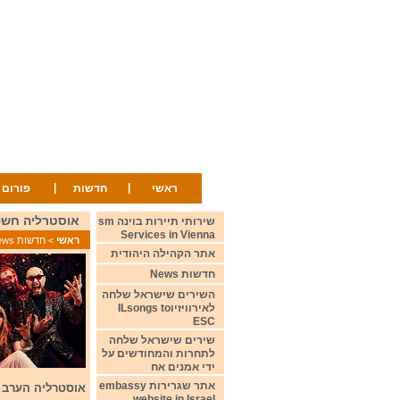
|
|
ראשי
חדשות
פורום
אוסטרליה חשפה את שירה לתחרו
שירותי תיירות בוינה sm
Services in Vienna
ראשי
>
חדשות News
אתר הקהילה היהודית
חדשות News
השירים שישראל שלחה
לאירוויזיוILsongs to
ESC
שירים שישראל שלחה
לתחרות והמחודשים על
ידי אמנים אח
אתר שגרירות embassy
אוסטרליה הערב חשפ
website in Israel