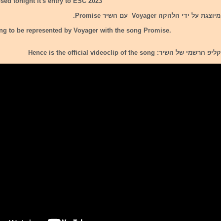
osed tonight it's entry to ESC 2023
די הלהקה Voyager עם השיר Promise.
ing to be represented by Voyager with the song Promise.
: Hence is the official videoclip of the song