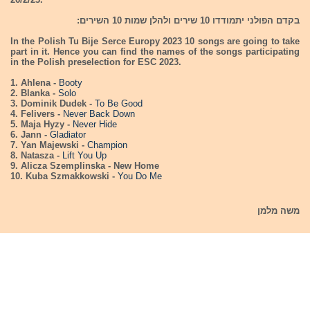
בקדם הפולני יתמודדו 10 שירים ולהלן שמות 10 השירים:
In the Polish Tu Bije Serce Europy 2023 10 songs are going to take
part in it. Hence you can find the names of the songs participating
in the Polish preselection for ESC 2023.
1. Ahlena -
Booty
2. Blanka -
Solo
3. Dominik Dudek -
To Be Good
4. Felivers -
Never Back Down
5. Maja Hyzy -
Never Hide
6. Jann -
Gladiator
7. Yan Majewski -
Champion
8. Natasza -
Lift You Up
9. Alicza Szemplinska - New Home
10. Kuba Szmakkowski -
You Do Me
משה מלמן