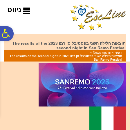
לתפריט
לתוכן
לתפריט
אתר
המרכזי
נגישות
ניווט
פ
תוצאות הלילה השני בפסטיבל סן רמו 2023 The results of the
second night in San Remo Festival
סר
ראשי
>
חדשות News
>
תוצאות הלילה השני בפסטיבל סן רמו 2023 The results of the second night in
San Remo Festival
נג