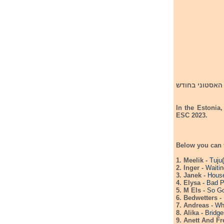
יניף את הדגל האסטוני בחודש
In the Estonia,
ESC 2023.
Below you can f
1. Meelik -
Tuju
2. Inger -
Waiti
3. Janek -
Hous
4. Elysa -
Bad P
5. M Els -
So G
6. Bedwetters -
7. Andreas -
Wh
8. Alika -
Bridge
9. Anett And Fr