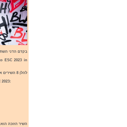
בקדם הדני השתתפ
 to ESC 2023 in
להלן 8 השירים אשר השתתפו בקדם הדני לתחרות אירוויזיון 2023:
C 2023:
השיר הזוכה הוא
aking My Heart