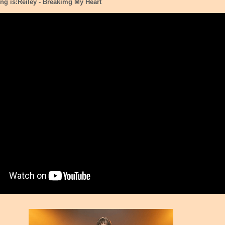
ng is:
Reiley - Breakimg My Heart