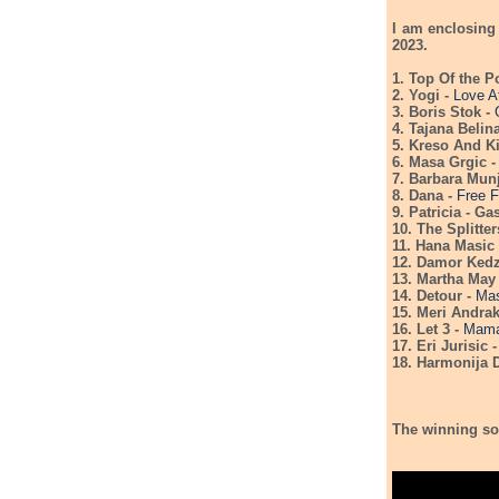
I am enclosing 
2023.
1. Top Of the P
2. Yogi -
Love At
3. Boris Stok -
4. Tajana Belin
5. Kreso And Ki
6. Masa Grgic 
7. Barbara Mun
8. Dana -
Free F
9. Patricia - Ga
10. The Splitter
11. Hana Masic
12. Damor Ked
13. Martha May
14. Detour -
Mas
15. Meri Andra
16. Let 3 -
Mama
17. Eri Jurisic 
18. Harmonija 
The winning so