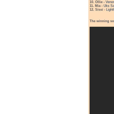
10. Ollie -
Veno
11. Mia -
Uks S
12. Sissi -
Ligh
The winning so