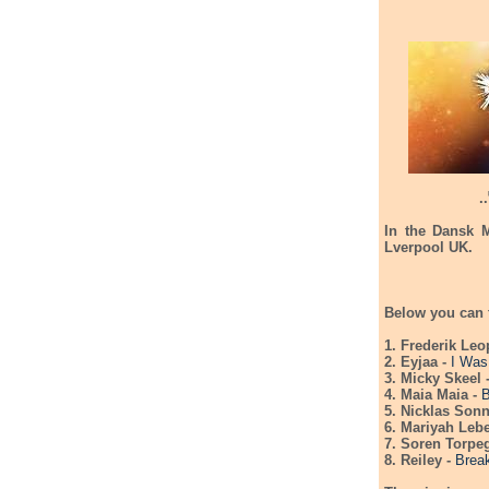
.
In the Dansk M
Lverpool UK.
Below you can f
1. Frederik Leo
2. Eyjaa -
I Was
3. Micky Skeel 
4. Maia Maia -
B
5. Nicklas Son
6. Mariyah Leb
7. Soren Torpe
8. Reiley -
Break