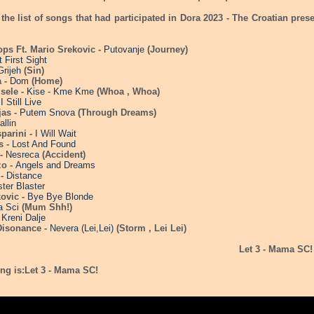
the list of songs that had participated in Dora 2023 - The Croatian pres
ops Ft. Mario Srekovic -
Putovanje
(Journey)
 First Sight
Grijeh
(Sin)
a -
Dom
(Home)
sele -
Kise - Kme Kme
(Whoa , Whoa)
-
I Still Live
jas -
Putem Snova
(Through Dreams)
allin
sparini -
I Will Wait
s -
Lost And Found
 -
Nesreca
(Accident)
zo -
Angels and Dreams
 -
Distance
ter Blaster
kovic -
Bye Bye Blonde
 Sci
(Mum Shh!)
-
Kreni Dalje
Disonance -
Nevera (Lei,Lei)
(Storm , Lei Lei)
Let 3 - Mama SC
ng is:
Let 3 - Mama SC!