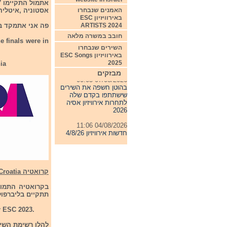
האמנים שנבחרו
אסטוניה ,איטליה 
באירוויזיון ESC
ARTISTS 2024
פה אני אתמקד בג
חובב במשרה מלאה
e finals were in
השירים שנבחרו
באירוויזיון ESC Songs
2025
ia
07/08/2026 00:05
מבזקים
בהוטן חשפה את השירים
שישתתפו בקדם שלה
לתחרות אירוויזיון אסיה
2026
04/08/2026 11:06
חדשות אירוויזיון 4/8/26
31/07/2026 08:54
תחרות אירוויזיון 2027
24/07/2026 19:32
חדשות אירוויזיון 24/7/26
קרואטיה Croatia
תתקיים בליברפול
r ESC 2023.
להלן רשימת השירי