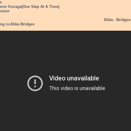
m
amm Korraga
(One Step At A Time)
thouse
Alika - Bridges
ng is:
Alika Bridges