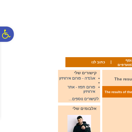
לתפריט
לתוכן
לתפריט
אתר
המרכזי
נגישות
פ
סר
וסף
|
כתוב לנו
מועדפים
נג
קישורים שלי
אג'נדה - פורום אירוויזיון
2 The results of the finals in
פורום תפוז - אתר
אירוויזיון
The results of the finals in Croatia 
לקישורים נוספים...
אלבומים שלי