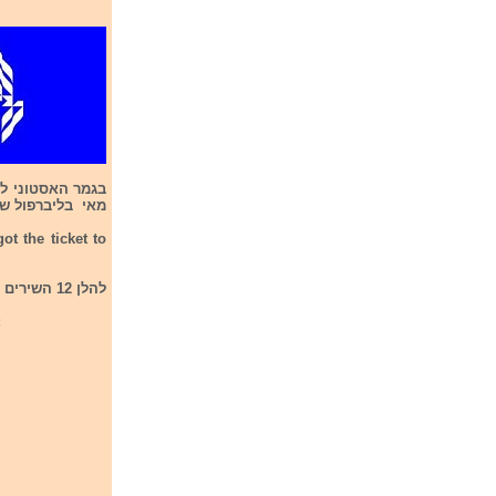
מאי בליברפול שב
ot the ticket to
להלן 12 השירים אשר התמודדו בגמר קדם האסטוני לתחרות אירוויזיון 2023:
: