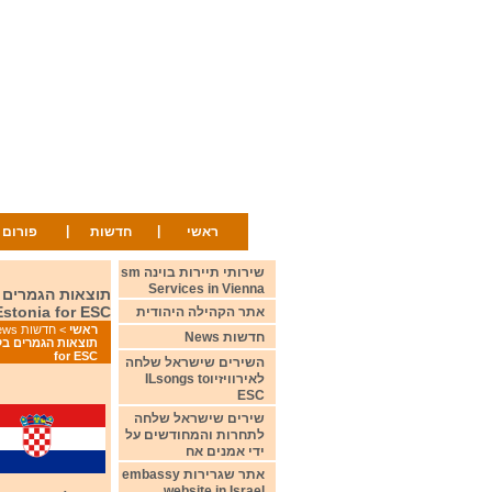
|
|
ראשי
חדשות
פורום
שירותי תיירות בוינה sm
Services in Vienna
Estonia for ESC
אתר הקהילה היהודית
ראשי
>
חדשות News
חדשות News
for ESC
השירים שישראל שלחה
לאירוויזיוILsongs to
ESC
שירים שישראל שלחה
לתחרות והמחודשים על
ידי אמנים אח
אתר שגרירות embassy
website in Israel