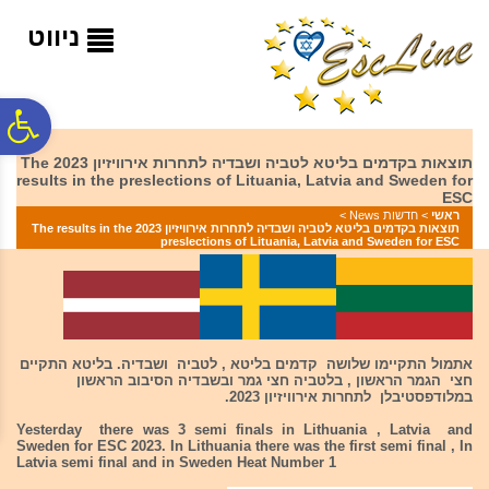
לתפריט
לתוכן
לתפריט
אתר
המרכזי
נגישות
ניווט
פ
תוצאות בקדמים בליטא לטביה ושבדיה לתחרות אירוויזיון 2023 The
results in the preslections of Lituania, Latvia and Sweden for
סר
ESC
ראשי
>
חדשות News
>
תוצאות בקדמים בליטא לטביה ושבדיה לתחרות אירוויזיון 2023 The results in the
preslections of Lituania, Latvia and Sweden for ESC
נג
אתמול התקיימו שלושה קדמים בליטא , לטביה ושבדיה. בליטא התקיים
חצי הגמר הראשון , בלטביה חצי גמר ובשבדיה הסיבוב הראשון
במלודפסטיבלן לתחרות אירוויזיון 2023.
Yesterday there was 3 semi finals in Lithuania , Latvia and
Sweden for ESC 2023. In Lithuania there was the first semi final , In
Latvia semi final and in Sweden Heat Number 1