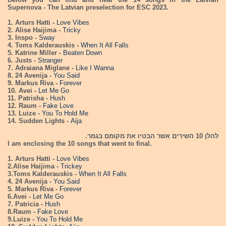
Supernova - The Latvian preselection for ESC 2023.
1. Arturs Hatti -
Love Vibes
2. Alise Haijima -
Tricky
3. Inspo -
Sway
4. Toms Kalderauskis -
When It All Falls
5. Katrine Miller -
Beaten Down
6. Justs -
Stranger
7. Adraiana Miglane -
Like I Wanna
8. 24 Avenija -
You Said
9. Markus Riva -
Forever
10. Avei -
Let Me Go
11. Patrisha -
Hush
12. Raum -
Fake Love
13. Luize -
You To Hold Me
14. Sudden Lights -
Aija
להלן 10 השירים אשר הבטיו את מקומם בגמר.
I am enclosing the 10 songs that went to final.
1. Arturs Hatti -
Love Vibes
2.Alise Haijima -
Trickey
3.Toms Kalderauskis -
When It All Falls
4. 24 Avenija -
You Said
5. Markus Riva -
Forever
6.Avei -
Let Me Go
7. Patricia -
Hush
8.Raum -
Fake Love
9.Luize -
You To Hold Me