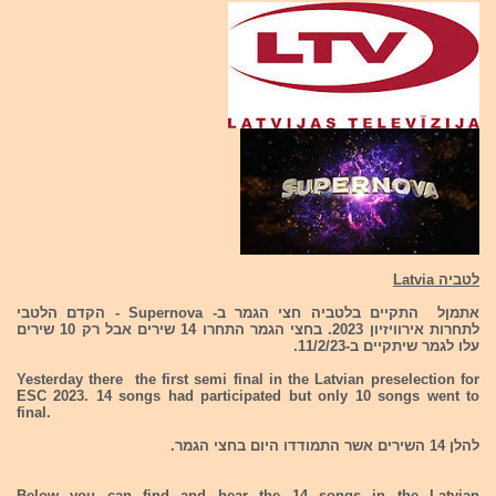
לטביה Latvia
אתמןל התקיים בלטביה חצי הגמר ב- Supernova - הקדם הלטבי
לתחרות אירוויזיון 2023. בחצי הגמר התחרו 14 שירים אבל רק 10 שירים
עלו לגמר שיתקיים ב-11/2/23.
Yesterday there the first semi final in the Latvian preselection for
ESC 2023. 14 songs had participated but only 10 songs went to
final.
להלן 14 השירים אשר התמודדו היום בחצי הגמר.
Below you can find and hear the 14 songs in the Latvian