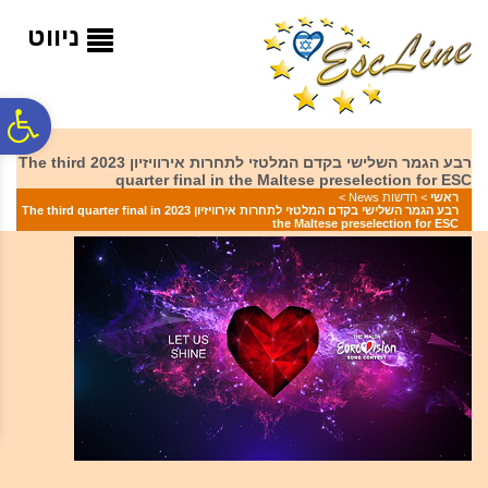
לתפריט
לתוכן
לתפריט
אתר
המרכזי
נגישות
ניווט
פ
רבע הגמר השלישי בקדם המלטזי לתחרות אירוויזיון 2023 The third
quarter final in the Maltese preselection for ESC
סר
ראשי
>
חדשות News
>
רבע הגמר השלישי בקדם המלטזי לתחרות אירוויזיון 2023 The third quarter final in
the Maltese preselection for ESC
נג