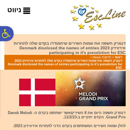
לתפריט
לתוכן
לתפריט
אתר
המרכזי
נגישות
ניווט
פ
דנמרק חשפה את שמות השירים שיתמודדו בקדם שלה לתחרות
אירוויזיון 2023 Denmark disclosed the names of entries
סר
participating in it's preselction for ESC
ראשי
>
חדשות News
>
דנמרק חשפה את שמות השירים שיתמודדו בקדם שלה לתחרות אירוויזיון 2023
Denmark disclosed the names of entries participating in it's preselction for
נג
ESC
דנמרק חשפה היום את 8 השיריםאשר ישתתפו בקדם ה- Dansk Melodi
Grand Prix. הקדם יתקיים ב-11/2/23.
להלן שמות השירים המשתתפים בקדם הדני לתחרות אירוויזיון 2023: