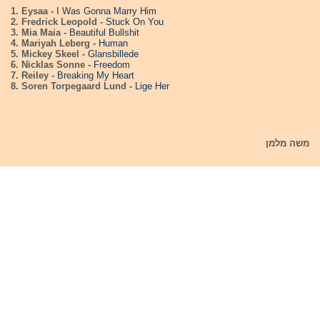
1. Eysaa -
I Was Gonna Marry Him
2. Fredrick Leopold -
Stuck On You
3. Mia Maia -
Beautiful Bullshit
4. Mariyah Leberg -
Human
5. Mickey Skeel -
Glansbillede
6. Nicklas Sonne -
Freedom
7. Reiley -
Breaking My Heart
8. Soren Torpegaard Lund -
Lige Her
משה מלמן