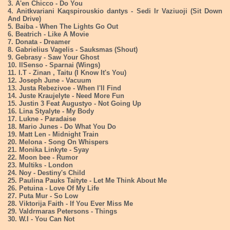
3. A'en Chicco - Do You
4. Anitkvariani Kaqspirouskio dantys - Sedi Ir Vaziuoji (Sit Down
And Drive)
5. Baiba - When The Lights Go Out
6. Beatrich - Like A Movie
7. Donata - Dreamer
8. Gabrielius Vagelis - Sauksmas (Shout)
9. Gebrasy - Saw Your Ghost
10. IlSenso - Sparnai (Wings)
11. I.T - Zinan , Taitu (I Know It's You)
12. Joseph June - Vacuum
13. Justa Rebezivoe - When I'll Find
14. Juste Kraujelyte - Need More Fun
15. Justin 3 Feat Augustyo - Not Going Up
16. Lina Styalyte - My Body
17. Lukne - Paradaise
18. Mario Junes - Do What You Do
19. Matt Len - Midnight Train
20. Melona - Song On Whispers
21. Monika Linkyte - Syay
22. Moon bee - Rumor
23. Multiks - London
24. Noy - Destiny's Child
25. Paulina Pauks Taityte - Let Me Think About Me
26. Petuina - Love Of My Life
27. Puta Mur - So Low
28. Viktorija Faith - If You Ever Miss Me
29. Valdrmaras Petersons - Things
30. W.I - You Can Not