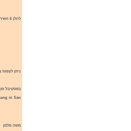
להלן 6 השירים אשר העפילו לפסטיבל סן רמו 2023:
ניתן לצפות ב
בפסטיבל סן רמו 2023 הם ישירו שירים אחרים ממשרן בפסט
 sang in San
משה מלמן