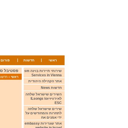
|
|
ראשי
חדשות
פורום
פסטיבל סן רמו לצעירים 22
שירותי תיירות בוינה sm
Services in Vienna
ראשי
>
חדשות ws
אתר הקהילה היהודית
חדשות News
השירים שישראל שלחה
לאירוויזיוILsongs to
ESC
שירים שישראל שלחה
לתחרות והמחודשים על
ידי אמנים אח
אתר שגרירות embassy
website in Israel