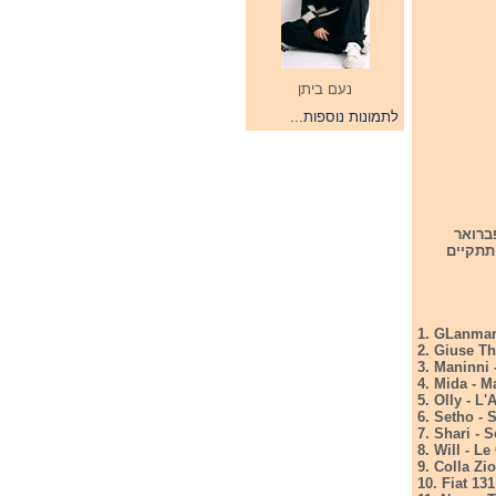
נעם ביתן
לתמונות נוספות...
דש פברואר
אשר תתקיים
1. GLanmari
2. Giuse Th
3. Maninni 
4. Mida - M
5. Olly - L
6. Setho - S
7. Shari - 
8. Will - L
9. Colla Zio
10. Fiat 131