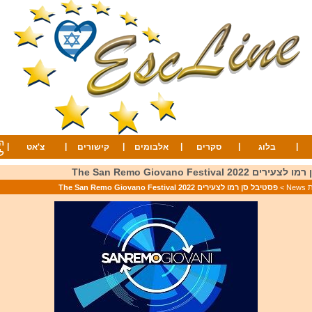
ה
|
|
|
|
|
|
בלוג
סקרים
אלבומים
קישורים
צ'אט
ל
The San Remo Giovano Festival 20
Ne
>
פסטיבל סן רמו לצעירים The San Remo Giovano Festival 2022