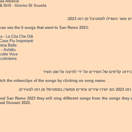
Tua Amecie
 Drill - Giorno Di Scuola
can see the 6 songs that went to San Remo 2023:
ia -
La Cita Che Odi
Cose Piu Importanti
nina Bella
o -
Asfaltu
cotte Voce
cottoterra
וידאו קליפים של השירים על ידי לחיצה על שם השיר
ch the videoclips of the songs by clicking on song name.
יסל סן רמו לצעירים.
ival San Remo 2023 they will sing different songs from the songs they
val Giovani 2022.