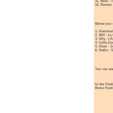
11. Noor - 
12. Romeo &
Below you 
1. Gianmar
2. Will -
Le 
3. Olly -
L'A
4. Colla Zi
5. Shari -
S
6. Sethu -
S
You can wat
In the Fest
Remo Festi