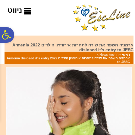
לתפריט
לתוכן
לתפריט
אתר
המרכזי
נגישות
ניווט
פ
ארמניה חשפה את שירה לתחרות אירוויזיון הילדים 2022 Armenia
dislosed it's entry to JESC
סר
ראשי
>
חדשות News
>
ארמניה חשפה את שירה לתחרות אירוויזיון הילדים 2022 Armenia dislosed it's entry
to JESC
נג