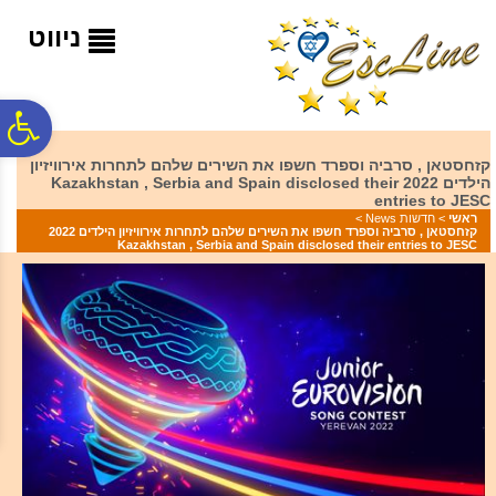
לתפריט
לתוכן
לתפריט
אתר
המרכזי
נגישות
ניווט
פ
קזחסטאן , סרביה וספרד חשפו את השירים שלהם לתחרות אירוויזיון
הילדים 2022 Kazakhstan , Serbia and Spain disclosed their
סר
entries to JESC
ראשי
>
חדשות News
>
קזחסטאן , סרביה וספרד חשפו את השירים שלהם לתחרות אירוויזיון הילדים 2022
Kazakhstan , Serbia and Spain disclosed their entries to JESC
נג