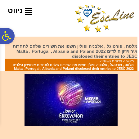
לתפריט
לתוכן
לתפריט
אתר
המרכזי
נגישות
ניווט
פ
מלטה , פורטוגל , אלבניה ופולין חשפו את השירים שלהם לתחרות
אירוויזיון הילדים 2022 Malta , Portugal , Albania and Poland
סר
disclosed their entries to JESC
ראשי
>
חדשות News
>
מלטה , פורטוגל , אלבניה ופולין חשפו את השירים שלהם לתחרות אירוויזיון הילדים
2022 Malta , Portugal , Albania and Poland disclosed their entries to JESC
נג