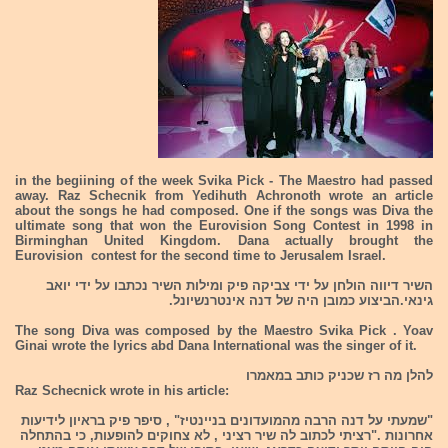
in the begiining of the week Svika Pick - The Maestro had passed
away. Raz Schecnik from Yedihuth Achronoth wrote an article
about the songs he had composed. One if the songs was
Diva
the
ultimate song that won the Eurovision Song Contest in 1998 in
Birminghan United Kingdom. Dana actually brought the
Eurovision contest for the second time to Jerusalem Israel.
השיר
דיווה
הולחן על ידי צביקה פיק ומילות השיר נכתבו על ידי יואב
גינאי.הביצוע כמובן היה של דנה אינטרנשיונל.
The song
Diva
was composed by the Maestro Svika Pick . Yoav
Ginai wrote the lyrics abd Dana International was the singer of it.
להלן מה רז שכניק כותב במאמרו
Raz Schecnick wrote in his article:
"שמעתי על דנה הרבה מהמועדונים בניינטיז" , סיפר פיק בראיון לידיעות
אחרונות ."רציתי לכתוב לה שיר רציני , לא צחוקים להופעות, כי בהתחלה