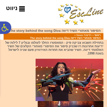
לתפריט
לתוכן
לתפריט
אתר
המרכזי
נגישות
ניווט
פ
הסיפור מאחורי השיר דיווה The story behind the song Diva
ראשי
>
חדשות News
>
הסיפור מאחורי השיר דיווה The story behind the song Diva
סר
בתחילת השבוע צביקה פיק - המאסטרו החלך לעולמו ובגליון 7 לילות של
ידיעות אחרונות רז שכניק סיפור את הסיפורי מאחורי הקלעים של השיר
האלמותי דיווה. השיר שהביא את תחרות האירווזיון פעם שניה לישראל
בשנת 1998.
נג