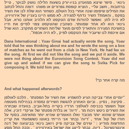
גינאי . סיפר שיצא ממועדון בניו-יורק בשעות הלילה נושק לבוקר , טייל
ברחובות , חשב עליי , הוציא קופסת גפרורים או משהו דומה והחל לכתוב
את המילים שיפזמו שנה אחרי בכל העולם. כשחזר הוא שלח לנו את השיר
בפקס , והאמת? השיר נדחף למגירה. לא ממש היינו בעניין של אירוויזיון.
לא היה לחן ואפשר להודות שדם הטקסט לא הלהיב אותנו נורא. אבל
גינאי הוא לא אחד שמוותר. כשהבין שהטקסט צפוי לסיים את חייו
בחשיכת המגירה והתאריך לסיום מועד שליחת השחרים מתקרב. הוא שרל
אם איכפת לנו שיעביר את הטקסט לפיק , לא היה אכפת".
Dana International : Yoav Ginai had actually wrote the song. Yoav
told that he was thinking about me and he wrote the song on a box
of matches as he went out from a club in New York. He had fax us
the song. At first we did not like the song and we put it aside. We
were not thing about the Eurovision Song Contest. Yoav did not
give up and asked if we can give the song to Svika Pick for
composing it. We told him yes.
מה קרה אחר כך?
And what happened afterwords?
"יומיים אחרי צביקה הגיע להשמיע את השיר על הפסנתר . הלכנו לאולפן
. סקיצה , נסיון . וביום האחרון להגשת השירים נמסרה בבהילות מעטפה
אצל השומר בכניסה לאולפני הרדיו בקריה בתל-אביב. בוועדה שבחרה
את השירים ניטש ויכוח מר . 'דיוה' או בלדת פסנתר של ארקדי דוכין. אלה
אומרים שהוא יותר מכובד ואלו האומרים שהיא יותר מתאימה. בסוף על
חודו של קול אחד , 'דיוה' נבחר אני היייתי באוטו כששמעתי את קריין
החדשות מודיע : ' שירם של צביקה פיק ויואב גינאי בביצועה של דנה
אינטרנשיונל , דיוה, נבחר לייצג את ישראל באירוויזיון ' . וככה החל מסע