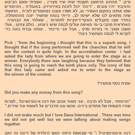
פיק: " מהרגע הראשון חשבתי שזה שיר מצויין , ואמרתי שאם הביצוע
והעיבוד יהיו טובים . 'דיווה' יכול לזכות באירוויזיון. באנגליה , ההימורים
שמו אותנו במקום העשירי גג, לא ספרו אוצנו כמועמדים לזכיה . הרגשתי
שזה מתאים לנו שלא ישימו לב, הייתי בטוח שהשיר יזכה מההתחלה.
בחדר שבו מקבלים האקרידיטציות לתחרות , שאלתי את הבחורה
האחראית מהבי-בי-סי מאיפה עולים לבמה שיש ניצחון . כולם צחקו , אולי
חשבו שאני חי באיזה סרט , אבל אני חייכתי . אותה גברת באה כדי
לקרוא לי לבמה כשהשיר ניצח"
Pick ; "from the beginning i thought that this is a superb song. I
thought that if the song performed well the chanches that he will
win the contest is quite high. In the accreditation center i had
asked the lady from where we are going to enter the stage as a
winner. Everybody there was laughing because they believed that
this song is going to reach the tenth place only. The irony of fate
that this lady came and asked me to enter to the stage as
the winner of the contest.
עשית כסף מהשיר?
Did you make any money from this song?
"הרווחתי , אבל לא הרבה . אני מאוד אוהב את דנה אינטרנשיונל , למרות
שהיו תקופות של מתחים בינינו. עכשו אנו מדברים על לעשות עוד שירים."
I did not make much but I love Dana International . There was time
we did not get well but we were talking about making songs
together.
דנה אינטרנשיוניל :" מי שבאמת היתה האם היולדת של דיווה זה יואב