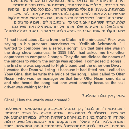
היה הייתה יותר ידועה כדראג -שואו. בסופו של דבר עשיתי איתה מעט
מאוד דברים , אבל יצאו להיטי ענק , שבזמנו גם שברו תקרות זכוכית
מבחינתה. ב-1998 פנו אליי מרשות השידור , כמו לכל מלחינים , וביקשו
שני שירים .לא אמרו לאיזה אמן. הלחנתי שני שירים, אחד להיי פייב
והשני היה 'דיווה'. רציתי שדנה תשיר אותו , הרגשתי שהוא מתאים לקול
שלה. יצרתי קשר עם יואב גינאי כדי שיכתוב מילים , ועם עופר ניסים ,
המנהל של דנה אז. עופר שלח אותה אליי והשמעתי לה את השיר כמו
שאני הקלטתי אותו. אני זוכר שהיא הלכה די מהר כי נהג חיכה לה למטה"
" I had heard about Dana from the Clubs in the ninetees." Pick was
saying in his previous intervierws to Yedihuth Achronoth. " I
wanted to compose her a serious song" On that time she was in
the drag show buisness. In 1998 IBA had asked me like other
copmpsers to compose 2 songs. They did not diclose the names of
the singers to whom the songs was applied. I composed 2 songs ,
the first one was coposed to High 5 band and the other one Diva .
I wanted that Dana will sing it because it had fitted her. I called to
Yoav Ginai that he write the lyrics of the song. I also called to Offer
Nissim who was her manager on that time. Offer Nisim send dana
and she heard the song but she went shortly because the taxi
driver was waiting for her.
גינאי , איך נולדו המילים?
Ginai , How the words were created?
יואב גינאי : 'דיוה לנצח' , כך כתב לי צביקב פיק בוואטסאפ , ממש לפני
שבועיים כששלח לי בהתרגשות גרסה חדשה של השיר בגרמנית.
את 'דיווה' כתבתי במונית בניו-יורק בהשראת תקליטן במועדון שהציג את
הזמרת שלצידו כ'דיווה שלי' . את הטקסט הרצוף בשמות של נשים גדולות
מהחיים ייעדתי לדנה אינטרנשיונל שמבחינתי היתה המתאימה ביותר