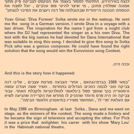
לנצח באירוויזיון. החלטתי למסור בעצמי את הטקסט לצביקה פיק מתוך
אמונה שמלחין מחונן , מי שיצר להיטי פופ ענקיים , יוכל לפצח את
הנוסחה הנכונה הייחודית שבהובלתה של דנה ויעצים את הסיכוי לנצחון"
Yoav Ginai: 'Diva Forever' Svika wrote me in the watsup. He sent
me the song in a German version. I wrote Diva in a voyage with a
taxi driver. The inspiration for the name I got from a noght club
where the DJ had represented the singer as a his own Diva. The
text with the big names he had devoted for Dana International that
was suitable to sing this song. I decided to give this song to Svika
Pick who was a genius composer. He could have found the right
solution that the song would win the Eurovision song Contest.
וככה היה.
And this is the story how it happened:
"במאי 1988 בברמינגהאם , אחרי הצבעה מורטת עצבים , עלינו דנה
צביקה ואני לבמה כזוכים הגדולים בתחרות . השיר עשה ועודנו עושה
היסטוריה בכך שהפך סמל בינלאומי לטולרנטיות ולקבלת האחר. עבור
צביקה זה היה פרס מיוחד שהזניק לו מחדש את הקריירה שהגיעה לשיא
עם העלאת 'מרי לו' , המחזמר משיריו בתיאטרון הלאומי הבימה".
In May 1988 on Birmingham at last Svika , Dana and me went on
stage. as the winners of the contest. The song made a history and
he became the sign of tolerence and accepting the other. For Pick
it was a prize that enlighten his carrer with his show 'Mary Lou'
in the Habimah national theatre.