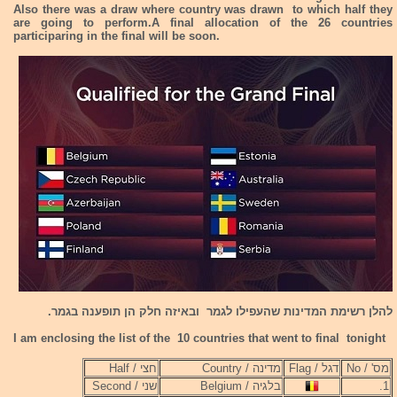
Also there was a draw where country was drawn to which half they
are going to perform.A final allocation of the 26 countries
participaring in the final will be soon.
להלן רשימת המדינות שהעפילו לגמר ובאיזה חלק הן תופענה בגמר.
I am enclosing the list of the 10 countries that went to final tonight
מס' / No
דגל / Flag
מדינה / Country
חצי / Half
1.
בלגיה / Belgium
שני / Second