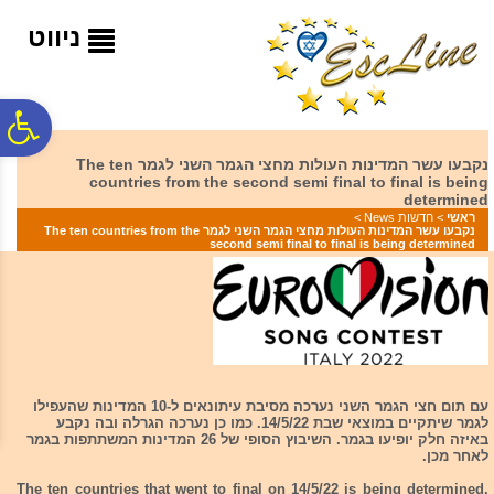
לתפריט
לתוכן
לתפריט
אתר
המרכזי
נגישות
ניווט
פ
נקבעו עשר המדינות העולות מחצי הגמר השני לגמר The ten
countries from the second semi final to final is being
סר
determined
ראשי
>
חדשות News
>
נקבעו עשר המדינות העולות מחצי הגמר השני לגמר The ten countries from the
second semi final to final is being determined
נג
עם תום חצי הגמר השני נערכה מסיבת עיתונאים ל-10 המדינות שהעפילו
לגמר שיתקיים במוצאי שבת 14/5/22. כמו כן נערכה הגרלה ובה נקבע
באיזה חלק יופיעו בגמר. השיבוץ הסופי של 26 המדינות המשתתפות בגמר
לאחר מכן.
The ten countries that went to final on 14/5/22 is being determined.