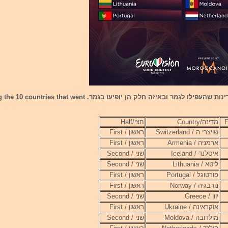
להלן רשימת המדינות שהעפילו לגמר ובאיזה חלק הן יופיעו בגמר. at went
מדינה/Country
חצי/Half
שויצרי ה / Switzerland
ראשון / First
ארמניה / Armenia
ראשון / First
איסלנד / Iceland
שני / Second
ליטא / Lithuania
שני / Second
פורטוגל / Portugal
ראשון / First
נורבגיה / Norway
ראשון / First
יוון / Greece
שני / Second
אוקראינה / Ukraine
ראשון / First
מולדובה / Moldova
שני / Second