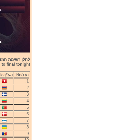
to final tonight
מס'/No
דגל/Flag
1.
2.
3.
4.
5.
6.
7.
8.
9.