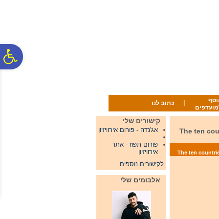
לתפריט
לתוכן
לתפריט
אתר
המרכזי
נגישות
פ
סר
וסף
|
כתוב לנו
מועדפים
נג
קישורים שלי
אג'נדה - פורום אירוויזיון
The ten countries from t
פורום תפוז - אתר
אירוויזיון
לקישורים נוספים...
אלבומים שלי