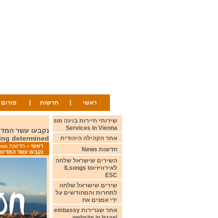
|
|
ראשי
חדשות
פורום
שירותי תיירות בוינה sm
Services in Vienna
eing determined
אתר הקהילה היהודית
ראשי
>
חדשות News
חדשות News
נקבעו עשר המדינות העולות מחצי גמר הראשון ל
השירים שישראל שלחה
לאירוויזיוILsongs to
ESC
שירים שישראל שלחה
לתחרות והמחודשים על
ידי אמנים אח
אתר שגרירות embassy
website in Israel