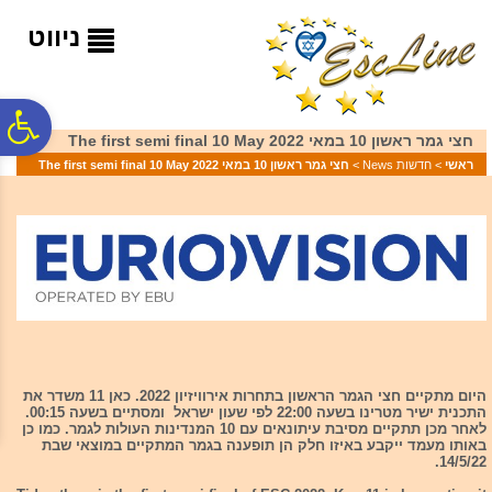
לתפריט
לתוכן
לתפריט
אתר
המרכזי
נגישות
ניווט
פ
חצי גמר ראשון 10 במאי 2022 The first semi final 10 May
ראשי
>
חדשות News
>
חצי גמר ראשון 10 במאי 2022 The first semi final 10 May
סר
נג
היום מתקיים חצי הגמר הראשון בתחרות אירוויזיון 2022. כאן 11 משדר את
התכנית ישיר מטרינו בשעה 22:00 לפי שעון ישראל ומסתיים בשעה 00:15.
לאחר מכן תתקיים מסיבת עיתונאים עם 10 המנדינות העולות לגמר. כמו כן
באותו מעמד ייקבע באיזו חלק הן תופענה בגמר המתקיים במוצאי שבת
14/5/22.