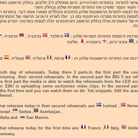
היום הוא היום השישי לחזרות בתחרות האירוויזיון. היום מתחלק ל-2 חלקים. בחלק הר
חצאי הגמר ימשיכו את החזרות השניות שלהן ובחלק השני
עולות לבמה לחזרות הראשונות שלהן.החוקים והכללים נשארו אותו דבר. בחזרות ה
 לצפות בחזרות ממרכז העיתונות כמו כן יעלו לערוץ היוטיוב הרשמי של התחרות
 של האומנים.ואילו בחלק הראשון העיתונאים יוכלו לצפות בסרטוני הטיק טוק
ת.
ורכות היוםאת החזרות השניות שלהן :
איסלנד ,
נורבגיה ,
ארמניה ,
 ,
אזרבייג'אן ,
גיאורגיה ,
מלטה
כות את החזרות הראשונות שלהן הו :
צרפת ,
איטליה ,
אנגליה ,
ספ
ixth day of reherasals. Today there 2 parts.In the first part the cou
tinueing their second rehearsals. In the second part the BIG 5 are reh
 the first part the media is able to watch the reherasals from the LED sc
er. EBU is uploading some exclusives video clips. In the second par
 the first time and you can watch them on tik- Tok snippets. Still the aces
denied.
hat reherase today in their second rehearsals are:
Icelnad ,
Norwa
israel ,
Serbia ,
Azerbaijan ,
Malta and
San Marino.
hat rehearse today for the first time are:
France ,
Italy,
Unite
ermany.