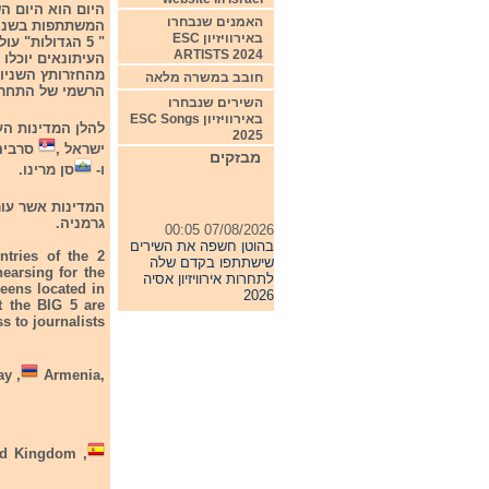
האמנים שנבחרו
המשתתפות בשני 
באירוויזיון ESC
" 5 הגדולות" 
ARTISTS 2024
העיתונאים יוכלו
מהחזרותץ השניות
חובב במשרה מלאה
הרשמי של התחרו
השירים שנבחרו
באירוויזיון ESC Songs
להלן המדינות הע
2025
ישראל ,
סרביה
מבזקים
ו-
סן מרינו.
המדינות אשר עור
07/08/2026 00:05
גרמניה.
בהוטן חשפה את השירים
שישתתפו בקדם שלה
ntries of the 2
לתחרות אירוויזיון אסיה
earsing for the
2026
reens located in
t the BIG 5 are
04/08/2026 11:06
s to journalists
חדשות אירוויזיון 4/8/26
31/07/2026 08:54
תחרות אירוויזיון 2027
y ,
Armenia,
24/07/2026 19:32
חדשות אירוויזיון 24/7/26
d Kingdom ,