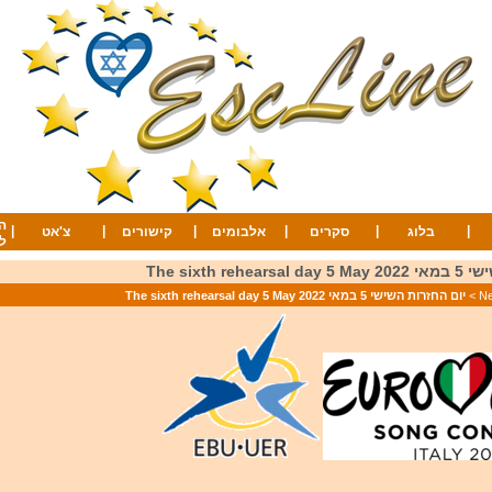
ה
|
|
|
|
|
|
בלוג
סקרים
אלבומים
קישורים
צ'אט
ל
The sixth reh
>
יום החזרות השישי 5 במאי 2022 The sixth rehearsal day 5 May