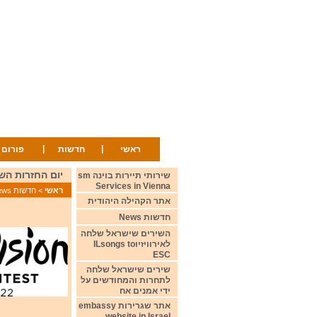
|
|
ראשי
חדשות
פורום
יום החזרות השישי 5 במאי 2022 earsal day 5 May
שירותי תיירות בוינה sm
Services in Vienna
ראשי
>
חדשות News
אתר הקהילה היהודית
חדשות News
השירים שישראל שלחה
לאירוויזיוILsongs to
ESC
שירים שישראל שלחה
לתחרות והמחודשים על
ידי אמנים אח
אתר שגרירות embassy
website in Israel