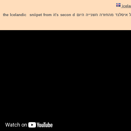
להלן הקדימון של איסלנד מהחזרה השנייה היום ic sniipet from it's secon d