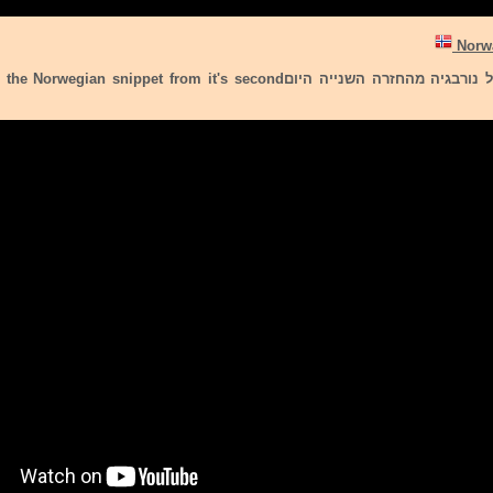
להלן הקדימון של נורבגיה מהחזרה השנייה היוםian snippet from it's second