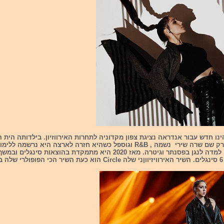
ינו חדש עבור אנדראה נציגת צפון מקדוניה לתחרות האירווזיון. בילדותה הית 
הוריה בניו יורק שם שרה שירי נשמה , R&B וגוספל כשהיא חזרה לארצה היא נרשמ
ה.