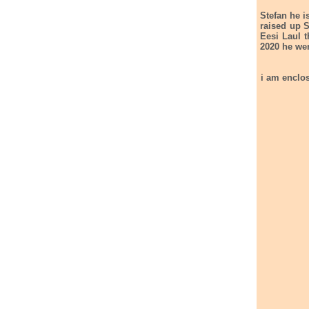
Stefan he i
raised up S
Eesi Laul t
2020 he wen
i am enclosing the l