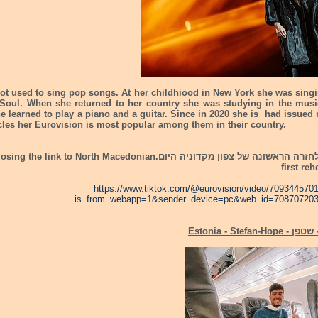
not used to sing pop songs. At her childhiood in New York she was sing
Soul. When she returned to her country she was studying in the musi
e learned to play a piano and a guitar. Since in 2020 she is had issued
cles her Eurovision is most popular among them in their country.
רצ:ב קישור לחזרה הראשונה של צפון מקדוניה היום. link to North Macedonian
first re
https://www.tiktok.com/@eurovision/video/70934457
is_from_webapp=1&sender_device=pc&web_id=70870720