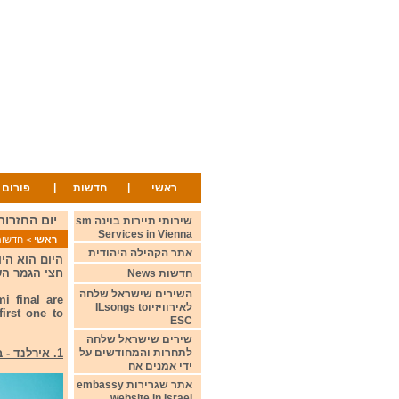
|
|
ראשי
חדשות
פורום
יום החזרות הרביעי 3 במאי 2022 May
שירותי תיירות בוינה sm
Services in Vienna
ראשי
>
חדשות ws
אתר הקהילה היהודית
חצי הגמר השני יהיה ביום חמישי 22
חדשות News
השירים שישראל שלחה
i final are
לאירוויזיוILsongs to
irst one to
ESC
שירים שישראל שלחה
לתחרות והמחודשים על
1. אירלנד - ברוק - Ireland - Brooke - That Reach
ידי אמנים אח
אתר שגרירות embassy
website in Israel