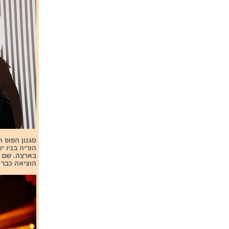
סגנון הפופ ה
הוציאה כבר 6 סינגלים. השיר האירוויזיווןני שלה Circle הוא כעת השיר הכי הפופולרי שלה בארצ