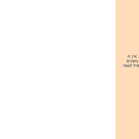
ין זו
בשנים