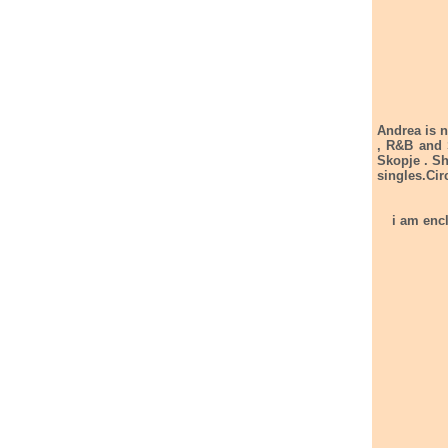
Andrea is 
, R&B and 
Skopje . Sh
singles.Cir
i am enclosing the