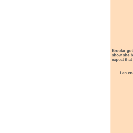
Brooke got 
show she b
expect that
i an enclosin