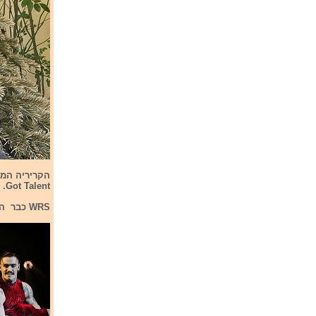
Got Talent. בשנת 2015 עבר ללונדון שם למד להיות מלחין וסוליסט.
WRS כבר הוציא 10 סינגלים וכרגע הוא עובד על אלבומו הכפול הנקרא Ep Mandela.