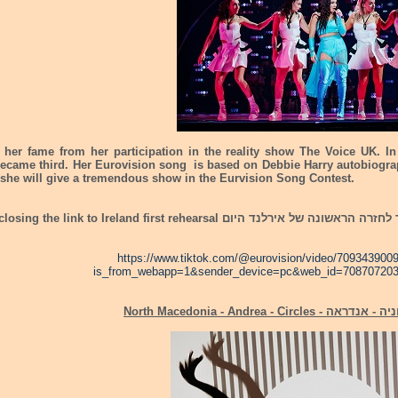
her fame from her participation in the reality show The Voice UK. In 
ecame third. Her Eurovision song is based on Debbie Harry autobiogra
 she will give a tremendous show in the Eurvision Song Contest.
רצ:ב הקישור לחזרה הראשונה של אירלנד היום g the link to Ireland first rehearsal
https://www.tiktok.com/@eurovision/video/70934390
is_from_webapp=1&sender_device=pc&web_id=70870720