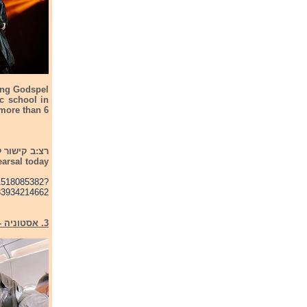
ing Godspel
c school in
 more than 6
hearsal today
01518085382?
33934214662
3. אסטוניה - שטפן - Estonia - Stefan-Hope