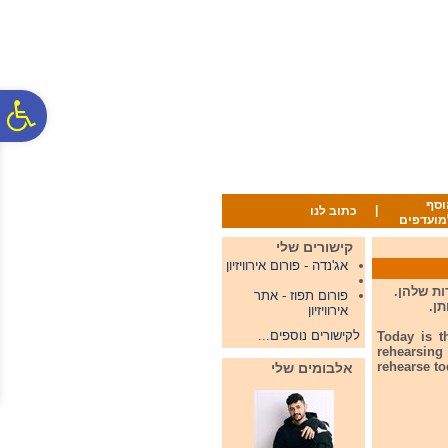
לתפריט
לתוכן
לתפריט
אתר
המרכזי
נגישות
פ
סר
וסף
|
כתוב לנו
מועדפים
נג
קישורים שלי
אג'נדה - פורום אירוויזיון
 החזרות שלהן.
פורום תפוז - אתר
אירוויזיון
לקישורים נוספים...
Today is t
rehearsing
rehearse to
אלבומים שלי