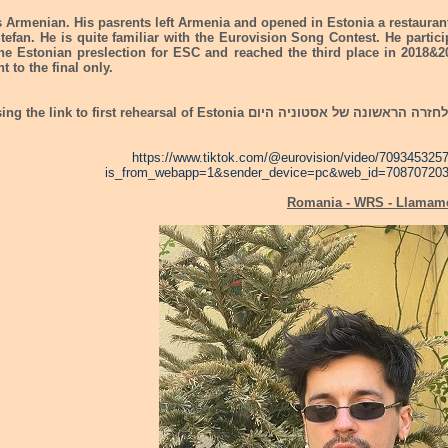
s Armenian. His pasrents left Armenia and opened in Estonia a restauran
tefan. He is quite familiar with the Eurovision Song Contest. He partici
he Estonian preslection for ESC and reached the third place in 2018&2
t to the final only.
רצ"ב קישור לחזרה הראשונה של אסטוניה היום ink to first rehearsal of Estonia
https://www.tiktok.com/@eurovision/video/70934532
is_from_webapp=1&sender_device=pc&web_id=70870720