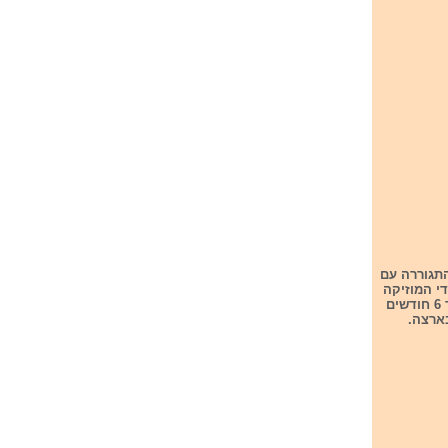
התגוררה עם
ה ללימודי המוזיקה
בארצה. שם למדה לנגן בפסנתר וגיטרה. מאז 2020 היא מתמקדת בהוצאות סינגלים ובמשך 6 חודשים