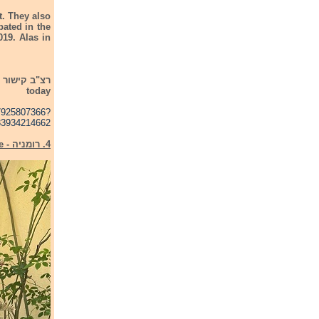
t. They also
pated in the
019. Alas in
today
57925807366?
33934214662
4. רומניה - Romania - WRS - Llamame