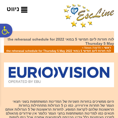
לתפריט
לתוכן
לתפריט
נגישות
המרכזי
אתר
ניווט
ח
לוח חזרות ליום חמישי 5 במאי 2022 the reherasal schedule for
Thursday 5 May
גל
>
חדשות News
>
ראשי
לוח חזרות ליום חמישי 5 במאי 2022 the reherasal schedule for Thursday 5 May
ות
היום ממשיכים בחזרות השניות של המדינות המשתתפות בשני חצאי
הגמר של תחרות אירוויזיון. כמו כן 5 הגדולות מתחחילות בחזרות
הראשונות שלהם לקראת המופע. לחזרות הראשונות של 5 הגדולות אותם
תנאים כמו למדינות המשתתפות בחצי הגמר כלומר אין שידורים מהאולם
למרכז העיתונות כלל.עדיין הכניסה לעיתונאים אסורה אבל ניתן לצפות