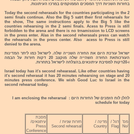
בחזרות השניות דרך המסכים הממוקמים במרכז העיתונות.
Today the second reherasals for the countries participating in the 2
semi finals continue. Also the Big 5 satrt their first rehearsals for
the show, The same instructions apply to the Big 5 like the
countries rehearsing in the 2 semi finals. Acess to Press is still
forbidden to the arena and there is no trnamission to LCD screens
in the press enter. Alas in the second reherasals press can watch
the rehearsals in the press center. Also acess to Press is still
denied to the arena.
ישראל עורכת היום את החזרה השנייה שלה. לישראל כמו ליתר המדינות
העורכותאת החזרה השהייה שלה מוקצב 20 דקות חזרות על הבמה
ו-20דקות למסיבת עיתונאים.בהצלחה לישראל בתחרות.
Israel today has it's second rehearasal. Like other countries having
it's second reherasal it has 20 minutes rehearsing on stage and 20
minutes press conference. We wish Good Luc to Israel in the
second rehearsal today.
להלן לוח הזמנים של החזרות היום : I am enclosing the reherarsal
schedule for today
מסבת
עיתונאים/
חזרות שניות /
מדינה /
דגל /
מס'
Press
Second rehearsal
Country
Flag
/No
Conference