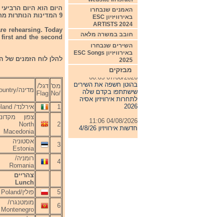
היום הוא היום הרביעי
האמנים שנבחרו
9 המדינות הנותרות מחצי הגמר השני עורכת את החזרות הראשונות שלהם.
באירוויזיון ESC
ARTISTS 2024
 are rehearsing. Today
חובב במשרה מלאה
 first and the second
השירים שנבחרו
באירוויזיון ESC Songs
להלן לוח הזמנים של החזרות היום. ing schedule of today
2025
מבזקים
07/08/2026 00:05
בהוטן חשפה את השירים
מס'
דגל/
שישתתפו בקדם שלה
מדינה/Country
Flag
/No
לתחרות אירוויזיון אסיה
2026
1
אירלנד/ Ireland
צפון מקדוני
04/08/2026 11:06
North
2
חדשות אירוויזיון 4/8/26
Macedonia
31/07/2026 08:54
אסטוניה 
3
תחרות אירוויזיון 2027
Estonia
רומניה/
4
24/07/2026 19:32
Romania
חדשות אירוויזיון 24/7/26
צהריים 
Lunch
5
פולין/Poland
מומטנגרו/
6
Montenegro