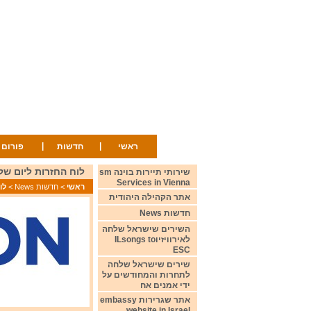
|
|
ראשי
חדשות
פורום
לוח החזרות ליום שלישי 3 במאי 2022  schedule for Tuesday 3 May
שירותי תיירות בוינה sm
Services in Vienna
ראשי
>
חדשות News
>
לוח הח
אתר הקהילה היהודית
חדשות News
השירים שישראל שלחה
לאירוויזיוILsongs to
ESC
שירים שישראל שלחה
לתחרות והמחודשים על
ידי אמנים אח
אתר שגרירות embassy
website in Israel