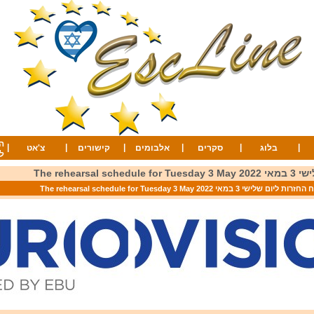
ה
|
|
|
|
|
|
בלוג
סקרים
אלבומים
קישורים
צ'אט
ל
The rehearsal
זרות ליום שלישי 3 במאי 2022 The rehearsal schedule for Tuesday 3 May