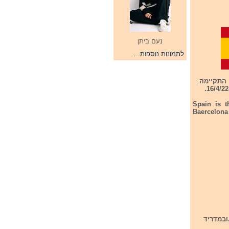
נעם ביתן
לתמונות נוספות...
סיבות קדם אירווזיון 2022. הראשונה התקיימה
Spain is t
Baercelona 
בה הראשונה השתתפו 10 אומנים שייצגו השנה את מדינותיהן בתחרות אירוויזיון 2022.ובמדריד