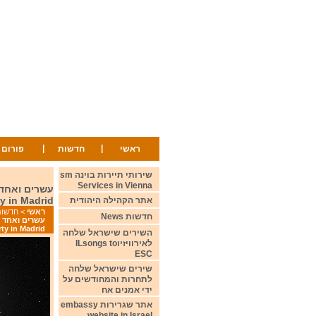
|
|
ראשי
חדשות
פורום
שירותי תיירות בוינה sm
Services in Vienna
ty in Madrid
אתר הקהילה היהודית
ראשי
>
חדשות ws
חדשות News
rty in Madrid
השירים שישראל שלחה
לאירוויזיוILsongs to
ESC
שירים שישראל שלחה
לתחרות והמחודשים על
ידי אמנים אח
אתר שגרירות embassy
website in Israel