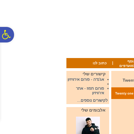
לתפריט
לתוכן
לתפריט
אתר
המרכזי
נגישות
פ
סר
וסף
|
כתוב לנו
מועדפים
נג
קישורים שלי
אג'נדה - פורום אירוויזיון
Twenty one atrists a
פורום תפוז - אתר
אירוויזיון
Twenty one atrists are goi
לקישורים נוספים...
אלבומים שלי