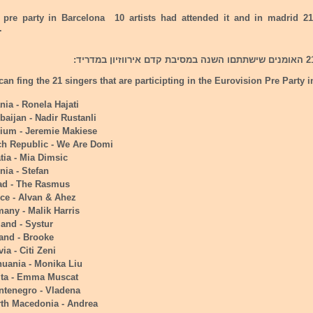
st pre party in Barcelona 10 artists had attended it and in madrid 21 
.
an fing the 21 singers that are participting in the Eurovision Pre Party 
nia - Ronela Hajati
baijan - Nadir Rustanli
ium - Jeremie Makiese
ch Republic - We Are Domi
tia - Mia Dimsic
nia - Stefan
ad - The Rasmus
ce - Alvan & Ahez
any - Malik Harris
land - Systur
land - Brooke
via - Citi Zeni
huania - Monika Liu
lta - Emma Muscat
ntenegro - Vladena
rth Macedonia - Andrea