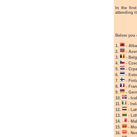
In the fir
attending it
Below you c
1.
- Alba
2.
- Azer
3.
- Belg
4.
- Cze
5.
- Crpa
6.
- Esto
7.
- Finl
8.
- Fran
9.
- Germ
10.
- Ice
11.
- Ire
12.
- Lat
13.
- Lit
14.
- Ma
15.
- Mo
16.
- No