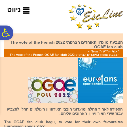
לתפריט
לתוכן
לתפריט
אתר
המרכזי
נגישות
ניווט
פ
הצבעת מועדון האוהדים הצרפתי 2022 The vote of the French
OGAE fan club
סר
ראשי
>
חדשות News
>
הצבעת מועדון האוהדים הצרפתי 2022 The vote of the French OGAE fan club
נג
הספירה לאחור החלה ומועדוני חובבי האירווזיון העולמיים החלו להצביע
עבור שירי האירוויזיון האהובים עליהם.
The OGAE fan club begu, to vote for their own favouraites
Eurovision songs 2022.