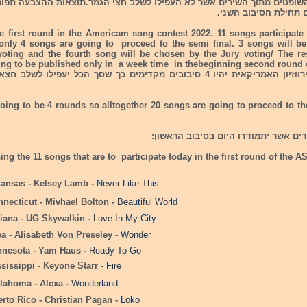
השופטים מתוך השירים אשר לא העפילו לשלב חצי הגמר.תוצאות ההצבעה תפו
 תחילת הסיבוב השני.
e first round in the Americam song contest 2022. 11 songs participate 
only 4 songs are going to proceed to the semi final. 3 songs will b
evoting and the fourth song will be chosen by the Jury voting/ The res
ing to be published only in a week time in thebeginning second round 
oing to be 4 rounds so alltogether 20 songs are going to proceed to th
ing the 11 songs that are to participate today in the first round of the A
ansas - Kelsey Lamb -
Never Like This
necticut - Mivhael Bolton -
Beautiful World
iana - UG Skywalkin -
Love In My City
a - Alisabeth Von Preseley -
Wonder
nesota - Yam Haus -
Ready To Go
sissippi - Keyone Starr -
Fire
ahoma - Alexa -
Wonderland
rto Rico - Christian Pagan -
Loko