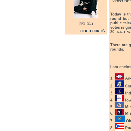
רסם כשבוע
Today is th
round but 
public tel
נעם ביתן
votes is go
לתמונות נוספות...
בתחרות האירווזיון האמריקאית יהיו 4 סיבובים מקדימים כך שסך הכל יעפילו לשלב חצאעי הגמר 20
There are g
rounds.
I am enclos
1..
Ark
2.
Con
3.
Ind
4.
Iow
5.
Min
6.
Mis
7.
Okl
8.
Pue