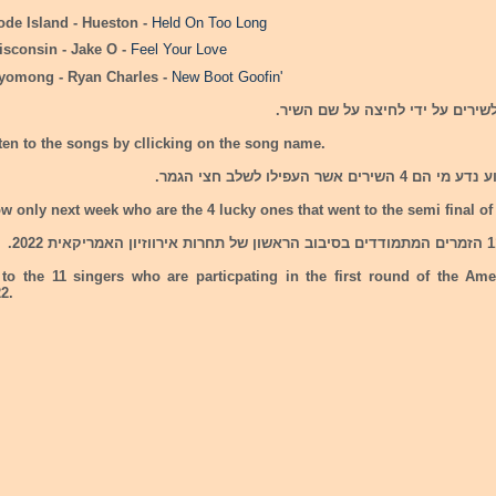
de Island - Hueston -
Held On Too Long
sconsin - Jake O -
Feel Your Love
omong - Ryan Charles -
New Boot Goofin'
לשירים על ידי לחיצה על שם השיר.
ten to the songs by cllicking on the song name.
ירים אשר העפילו לשלב חצי הגמר.
w only next week who are the 4 lucky ones that went to the semi final of
to the 11 singers who are particpating in the first round of the Am
2.