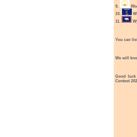
9.
Rho
10.
Wi
11.
Wy
You can lis
We will kno
Good luck 
Contest 202