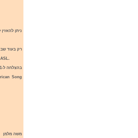
ניתן להאזין 
רק בעוד שבוע נדע מי הם 4 הש
 ASL.
בהצלחה ל-11 הזמרים המתמודדים בסיבוב הראשון של תחרות אירווזיון האמריקאית 2022.
erican Song
משה מלמן