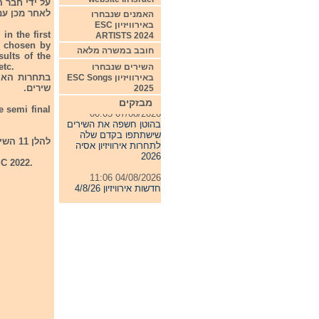
על ידי חבר 
לאחר מכן עם
האמנים שנבחרו
באירוויזיון ESC
in the first
ARTISTS 2024
e chosen by
חובב במשרה מלאה
ults of the
etc.
השירים שנבחרו
באירוויזיון ESC Songs
שירים.
2025
מבזקים
e semi final
07/08/2026 00:05
בהוטן חשפה את השירים
שישתתפו בקדם שלה
להלן 11 השירים אשר יתמודדו היום בסיבוב הראשון:
לתחרות אירוויזיון אסיה
2026
SC 2022.
04/08/2026 11:06
חדשות אירוויזיון 4/8/26
31/07/2026 08:54
תחרות אירוויזיון 2027
24/07/2026 19:32
חדשות אירוויזיון 24/7/26