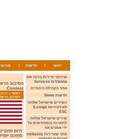
|
|
ראשי
חדשות
פורום
שירותי תיירות בוינה sm
Services in Vienna
Contest
אתר הקהילה היהודית
ראשי
>
חדשות ws
חדשות News
הסיבוב הראשון בתחרות אירווי
השירים שישראל שלחה
לאירוויזיוILsongs to
ESC
שירים שישראל שלחה
לתחרות והמחודשים על
ידי אמנים אח
אתר שגרירות embassy
website in Israel