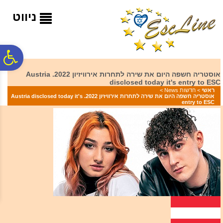
לתפריט
לתוכן
לתפריט
אתר
המרכזי
נגישות
ניווט
פ
אוסטריה חשפה היום את שירה לתחרות אירוויזיון 2022. Austria
disclosed today it's entry to ESC
סר
ראשי
>
חדשות News
>
אוסטריה חשפה היום את שירה לתחרות אירוויזיון 2022. Austria disclosed today it's
entry to ESC
נג