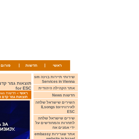
|
|
ראשי
חדשות
פורום
שירותי תיירות בוינה sm
Services in Vienna
for ESC
אתר הקהילה היהודית
ראשי
>
חדשות News
חדשות News
תוצאות גמר קדם הסרבי לתחרות אירוויזיון 2022 C
השירים שישראל שלחה
לאירוויזיוILsongs to
ESC
שירים שישראל שלחה
לתחרות והמחודשים על
ידי אמנים אח
אתר שגרירות embassy
website in Israel