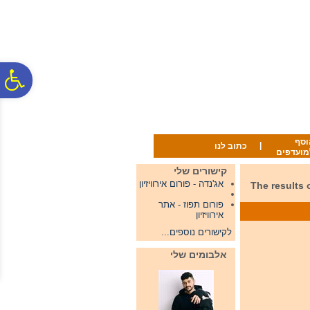
לתפריט
לתוכן
לתפריט
אתר
המרכזי
נגישות
פ
סר
וסף
|
כתוב לנו
מועדפים
נג
קישורים שלי
אג'נדה - פורום אירוויזיון
The results of the final
פורום תפוז - אתר
אירוויזיון
לקישורים נוספים...
אלבומים שלי