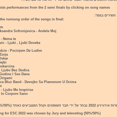
ists performances from the 2 semi finals by clicking on song names
השירים בגמר:
the runnung order of the songs in final:
am
eksandra Sofronijevica - Andele Moj
 - Nema te
vic - Ljubi , Ljubi Doveka
dzie - Pocinjem De Ludim
 Zorja
Oskar
Bejbi
uskarcina
- Ljubv Bez Dodira
 Godine I Ses Dana
 Origami
aca Bluz Band - Devojko Sa Plamenom U Ocima
am
c - Ljubv Me Inspirise
- In Corpore Sano
בר השופטים וקהל המצביעים כאחד (50%/50%)
ng for ESC 2022 was chosen by Jury and televoting (50%/50%)