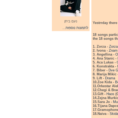
נעם ביתן
Yestrrday there
לתמונות נוספות...
18 songs partic
the 18 songs th
1. Zorza -
Zorza
2. Ivona -
Znam
3. Angellina -
O
4. Ana Stanic -
5. Aca Lukas -
6. Konstrakta -
7. Biber -
Dve G
8. Marija Mikic 
9. Lift -
Drama
10.Zoe Kida -
B
11.Orkestar Ale
12.Chegi & Bra
13.Gift -
Haos
(
14.Zejna Murki
15.Sara Jo -
Mu
16.Tijana Dapce
17.Gramophone
18.Naiva -
Skid