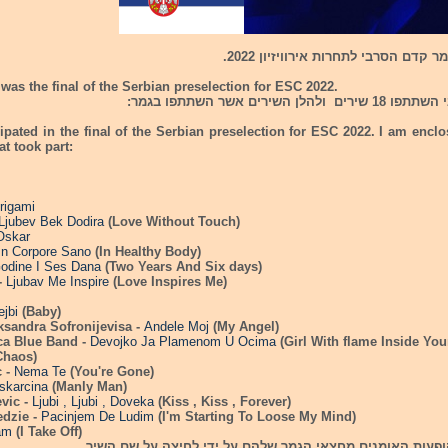
קדם הסרבי לתחרות אירוויזיון 2022.
 was the final of the Serbian preselection for ESC 2022.
השירים אשר השתתפו בגמר:
ipated in the final of the Serbian preselection for ESC 2022. I am enclos
at took part:
rigami
Ljubev Bek Dodira
(Love Without Touch)
Oskar
In Corpore Sano
(In Healthy Body)
odine I Ses Dana
(Two Years And Six days)
-
Ljubav Me Inspire
(Love Inspires Me)
ejbi
(Baby)
ksandra Sofronijevisa -
Andele Moj
(My Angel)
ca Blue Band -
Devojko Ja Plamenom U Ocima
(Girl With flame Inside You
Chaos)
c -
Nema Te
(You're Gone)
skarcina
(Manly Man)
vic -
Ljubi , Ljubi , Doveka
(Kiss , Kiss , Forever)
dzie -
Pacinjem De Ludim
(I'm Starting To Loose My Mind)
am
(I Take Off)
ופעות האומנים מחצאי הגמר שלהם על ידי לחיצה על שם השיר.