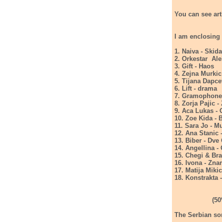
You can see art
I am enclosing 
1. Naiva - Skid
2. Orkestar Al
3. Gift - Haos
4. Zejna Murkic
5. Tijana Dapce
6. Lift - drama
7. Gramophone
8. Zorja Pajic -
9. Aca Lukas - 
10. Zoe Kida - 
11. Sara Jo - M
12. Ana Stanic 
13. Biber - Dve
14. Angellina -
15. Chegi & Br
16. Ivona - Zn
17. Matija Miki
18. Konstrakta 
The Serbian so