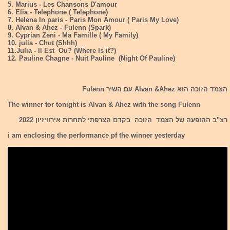
5. Marius - Les Chansons D'amour
6. Elia - Telephone ( Telephone)
7. Helena In paris - Paris Mon Amour ( Paris My Love)
8. Alvan & Ahez - Fulenn (Spark)
9. Cyprian Zeni - Ma Famille ( My Family)
10. julia - Chut (Shhh)
11.Julia - Il Est Ou? (Where Is it?)
12. Pauline Chagne - Nuit Pauline (Night Of Pauline)
הצמד הזוכה הוא Alvan &Ahez עם השיר Fulenn
The winner for tonight is Alvan & Ahez with the song Fulenn
רצ"ב ההופעה של הצמד הזוכה בקדם הצרפתי לתחרות אירוויזיון 2022
i am enclosing the performance pf the winner yesterday