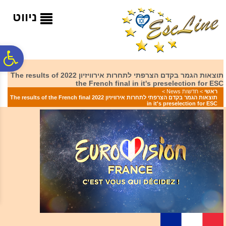
לתפריט
לתוכן
לתפריט
אתר
המרכזי
נגישות
ניווט
פ
תוצאות הגמר בקדם הצרפתי לתחרות אירוויזיון 2022 The results of
the French final in it's preselection for ESC
סר
ראשי
>
חדשות News
>
תוצאות הגמר בקדם הצרפתי לתחרות אירוויזיון 2022 The results of the French final
in it's preselection for ESC
נג