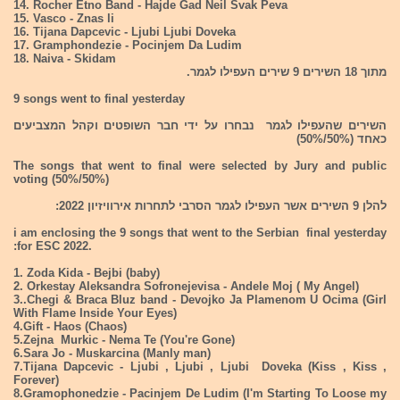
14. Rocher Etno Band - Hajde Gad Neil Svak Peva
15. Vasco - Znas li
16. Tijana Dapcevic - Ljubi Ljubi Doveka
17. Gramphondezie - Pocinjem Da Ludim
18. Naiva - Skidam
מתוך 18 השירים 9 שירים העפילו לגמר.
9 songs went to final yesterday
השירים שהעפילו לגמר נבחרו על ידי חבר השופטים וקהל המצביעים
כאחד (50%/50%)
The songs that went to final were selected by Jury and public
voting (50%/50%)
להלן 9 השירים אשר העפילו לגמר הסרבי לתחרות אירוויזיון 2022:
i am enclosing the 9 songs that went to the Serbian final yesterday
:for ESC 2022.
1. Zoda Kida - Bejbi (baby)
2. Orkestay Aleksandra Sofronejevisa - Andele Moj ( My Angel)
3..Chegi & Braca Bluz band - Devojko Ja Plamenom U Ocima (Girl
With Flame Inside Your Eyes)
4.Gift - Haos (Chaos)
5.Zejna Murkic - Nema Te (You're Gone)
6.Sara Jo - Muskarcina (Manly man)
7.Tijana Dapcevic - Ljubi , Ljubi , Ljubi Doveka (Kiss , Kiss ,
Forever)
8.Gramophonedzie - Pacinjem De Ludim (I'm Starting To Loose my