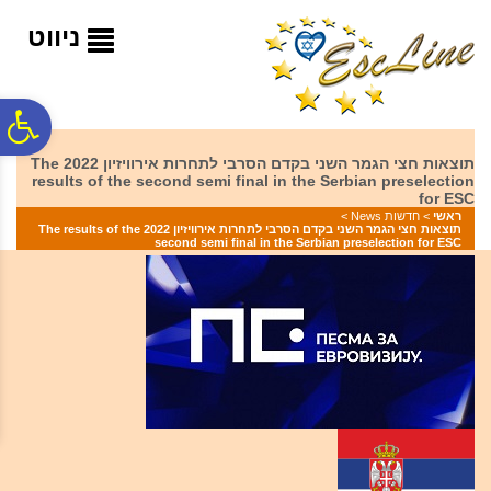
לתפריט
לתוכן
לתפריט
אתר
המרכזי
נגישות
ניווט
פ
תוצאות חצי הגמר השני בקדם הסרבי לתחרות אירוויזיון 2022 The
results of the second semi final in the Serbian preselection
סר
for ESC
ראשי
>
חדשות News
>
תוצאות חצי הגמר השני בקדם הסרבי לתחרות אירוויזיון 2022 The results of the
second semi final in the Serbian preselection for ESC
נג