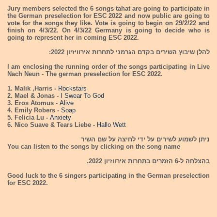
Jury members selected the 6 songs tahat are going to participate in
the German preselection for ESC 2022 and now public are going to
vote for the songs they like. Vote is going to begin on 29/2/22 and
finish on 4/3/22. On 4/3/22 Germany is going to decide who is
going to represent her in coming ESC 2022.
להלן שיבוץ השירים בקדם הגרמני לתחרות אירוויזיון 2022:
I am enclosing the running order of the songs participating in Live
Nach Neun - The german preselection for ESC 2022.
1. Malik ,Harris -
Rockstars
2. Mael & Jonas -
I Swear To God
3. Eros Atomus -
Alive
4. Emily Robers -
Soap
5. Felicia Lu -
Anxiety
6. Nico Suave & Tears Liebe -
Hallo Wett
ניתן לשמוע לשירים על ידי לחיצה על שם השיר
You can listen to the songs by clicking on the song name
בהצלחה ל-6 הזמרים בתחרות אירווזיון 2022.
Good luck to the 6 singers participating in the German preselection
for ESC 2022.