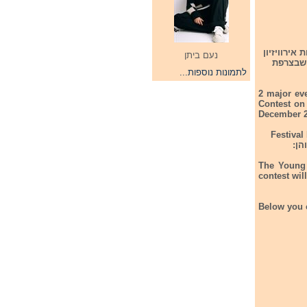
אירוויזיון
נעם ביתן
ים ב-23/7/22 בעיר מונפלייר שבצרפת
לתמונות נוספות...
2 major eve
Contest on
December 2
רפת במסגרת פסטיבל Festival De Musique
The Young 
contest will
Below you ca