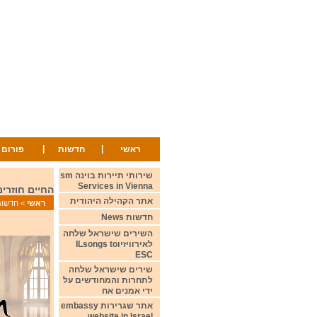
|
|
ראשי
חדשות
פורום
שירותי תיירות בוינה sm
Services in Vienna
החיים חוזרים למסלולם בתחר
אתר הקהילה היהודית
ראשי
>
חדשות ws
חדשות News
השירים שישראל שלחה
לאירוויזיוILsongs to
ESC
שירים שישראל שלחה
לתחרות והמחודשים על
ידי אמנים אח
אתר שגרירות embassy
website in Israel