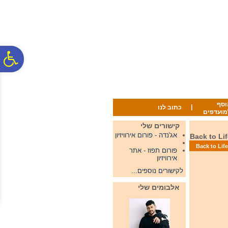
לתפריט
לתוכן
לתפריט
אתר
המרכזי
נגישות
פ
סר
וסף
|
כתוב לנו
מועדפים
נג
קישורים שלי
אג'נדה - פורום אירוויזיון
פורום תפוז - אתר
אירוויזיון
לקישורים נוספים...
אלבומים שלי