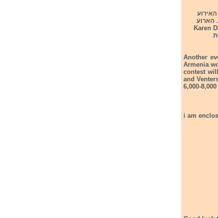
ליה. האירוע
 הארוע
ולם Karen Demirchyan Sports
ו את
Another ev
Armenia won
contest wil
and Venter
6,000-8,000
i am enclos