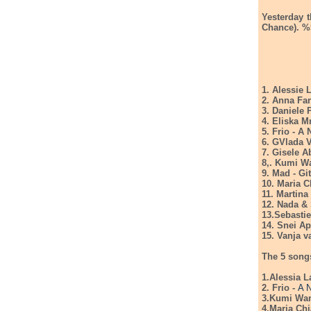
Yesterday t
Chance). %5
1. Alessie 
2. Anna Fa
3. Daniele P
4. Eliska 
5. Frio - A
6. GVlada V
7. Gisele A
8,. Kumi W
9. Mad - Gi
10. Maria C
11. Martina
12. Nada & 
13.Sebastie
14. Snei Ap
15. Vanja v
The 5 songs
1.Alessia L
2. Frio -
A N
3.Kumi Wan
4.Maria Chi