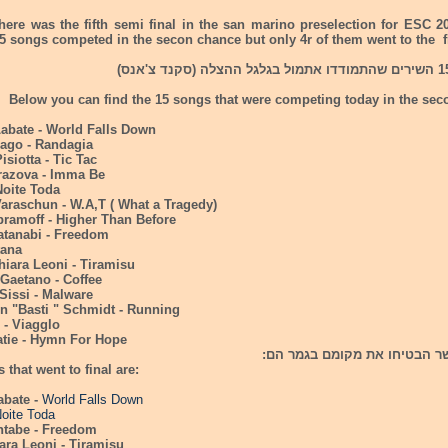
here was the fifth semi final in the san marino preselection for ESC 
 songs competed in the secon chance but only 4r of them went to the f
Below you can find the 15 songs that were competing today in the sec
Labate - World Falls Down
rago - Randagia
isiotta - Tic Tac
Mrazova - Imma Be
 Noite Toda
araschun - W.A,T ( What a Tragedy)
bramoff - Higher Than Before
atanabi - Freedom
tana
hiara Leoni - Tiramisu
 Gaetano - Coffee
Sissi - Malware
n "Basti " Schmidt - Running
 - Viagglo
atie - Hymn For Hope
 that went to final are:
abate -
World Falls Down
oite Toda
tabe - Freedom
ara Leoni - Tiramisu