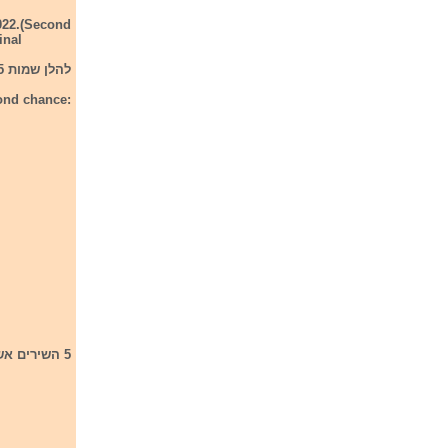
2022.(Second
inal
להלן שמות 15 השירים שהתמודדו אתמול בגלגל ההצלה (סקנד צ'אנס)
ond chance:
5 השירים אשר הבטיחו את מקומם בגמר הם: