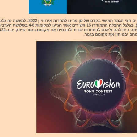
ל סן מרינו לתחרות אירווזיון 2022. למעשה זה גלגל ההצלה (
צ'אנס). בגלגל ההצלה התמודדו 15 השירים אשר הגיעו למקומות 4-8 בשלושת הערבים