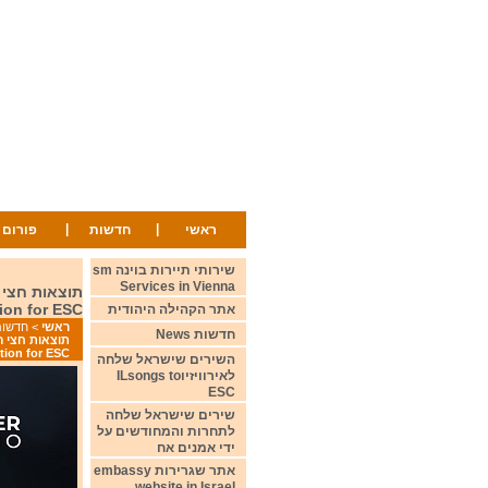
|
|
פורום
חדשות
ראשי
שירותי תיירות בוינה sm
Services in Vienna
tion for ESC
אתר הקהילה היהודית
שות News
>
ראשי
חדשות News
tion for ESC
השירים שישראל שלחה
לאירוויזיוILsongs to
ESC
שירים שישראל שלחה
לתחרות והמחודשים על
ידי אמנים אח
אתר שגרירות embassy
website in Israel