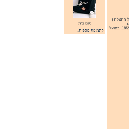
אתמול התקיים חצי הגמר המישי בקדם ש
נעם ביתן
סקנד 
הראשונים. עתה ניתן להם צ'אנס להתחרות שנית ולהבטיח את מקומם בגמר שיתקיים ב-18/2/22. בפועל
לתמונות נוספות...