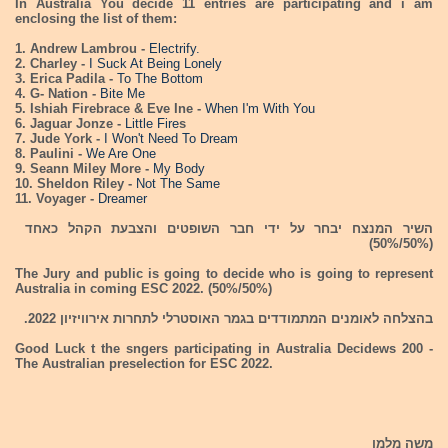
In Australia You decide 11 entries are participating and i am
enclosing the list of them:
1. Andrew Lambrou -
Electrify.
2. Charley -
I Suck At Being Lonely
3. Erica Padila -
To The Bottom
4. G- Nation -
Bite Me
5. Ishiah Firebrace & Eve Ine -
When I'm With You
6. Jaguar Jonze -
Little Fire
s
7. Jude York -
I Won't Need To Dream
8. Paulini -
We Are One
9. Seann Miley More -
My Body
10. Sheldon Riley -
Not The Same
11. Voyager -
Dreamer
השיר המנצח יבחר על ידי חבר השופטים והצבעת הקהל כאחד
(50%/50%)
The Jury and public is going to decide who is going to represent
Australia in coming ESC 2022. (50%/50%)
בהצלחה לאומנים המתמודדים בגמר האוסטרלי לתחרות אירוויזיון 2022.
Good Luck t the sngers participating in Australia Decidews 200 -
The Australian preselection for ESC 2022.
משה מלמן