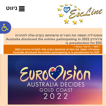
לתפריט
לתוכן
לתפריט
אתר
המרכזי
נגישות
ניווט
פ
אוסטרליה חשפה את השירים שישתתפו בקדם שלה לתחרות
אירוויזיון 2022 Australia disclosed the entries participating in
סר
is preselection for ESC
ראשי
>
חדשות News
>
אוסטרליה חשפה את השירים שישתתפו בקדם שלה לתחרות אירוויזיון 2022
Australia disclosed the entries participating in is preselection for ESC
נג