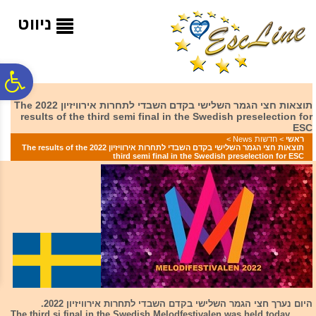
לתפריט
לתוכן
לתפריט
אתר
המרכזי
נגישות
ניווט
פ
תוצאות חצי הגמר השלישי בקדם השבדי לתחרות אירוויזיון 2022 The
results of the third semi final in the Swedish preselection for
סר
ESC
ראשי
>
חדשות News
>
תוצאות חצי הגמר השלישי בקדם השבדי לתחרות אירוויזיון 2022 The results of the
third semi final in the Swedish preselection for ESC
נג
היום נערך חצי הגמר השלישי בקדם השבדי לתחרות אירוויזיון 2022.
The third si final in the Swedish Melodfestivalen was held today.