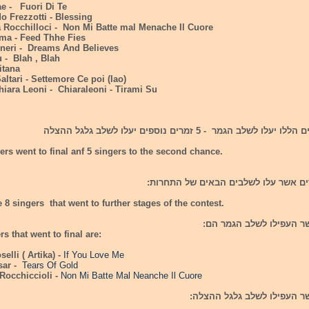
ae - Fuori Di Te
o Frezzotti - Blessing
 Rocchilloci - Non Mi Batte mal Menache Il Cuore
ima - Feed Thhe Fies
eneri - Dreams And Believes
u - Blah , Blah
itana
altari - Settemore Ce poi (Iao)
hiara Leoni - Chiaraleoni - Tirami Su
ers went to final anf 5 singers to the second chance.
e 8 singers that went to further stages of the contest.
s that went to final are:
selli ( Artika) -
If You Love Me
sar -
Tears Of Gold
Rocchiccioli -
Non Mi Batte Mal Neanche Il Cuore