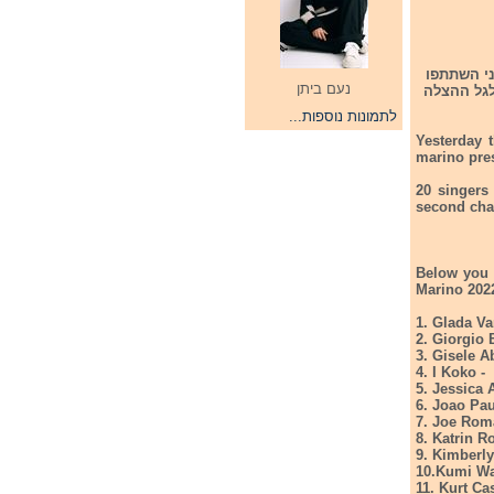
ויזיון 2022. בחצי הגמר השני השתתפו
נעם ביתן
 ו-5 שירים עברו לשלב גלגל ההצלה
לתמונות נוספות...
Yesterday 
marino pres
20 singers
second cha
Below you 
Marino 202
1. Glada Va
2. Giorgio 
3. Gisele A
4. I Koko -
5. Jessica
6. Joao Pau
7. Joe Roma
8. Katrin R
9. Kimberly
10.Kumi Wa
11. Kurt Ca