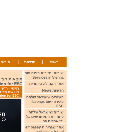
|
|
ראשי
חדשות
פורום
שירותי תיירות בוינה sm
Services in Vienna
tion for ESC
אתר הקהילה היהודית
ראשי
>
חדשות ws
חדשות News
tion for ESC
השירים שישראל שלחה
לאירוויזיוILsongs to
ESC
שירים שישראל שלחה
לתחרות והמחודשים על
ידי אמנים אח
אתר שגרירות embassy
website in Israel