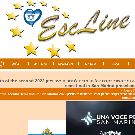
ה
|
|
|
|
|
|
בלוג
סקרים
אלבומים
קישורים
צ'אט
ל
תוצאות חצי הגמר השני בקדם של סן מרינו לתחרות אירוויזיון
semi final in San Marino preselec
Ne
>
תוצאות חצי הגמר השני בקדם של סן מרינו לתחרות אירוויזיון 2022 i final in San Marino
preselec