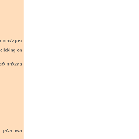
ניתן לצפות בהופעות 8 השירים שעלו לשלבים ה
 clicking on
בהצלחה לזמרי
משה מלמן