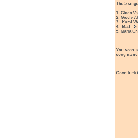
The 5 singe
1..Glada Va
2..Gisele A
3.. Kumi W
4.. Mad -
Gi
5. Maria Ch
You vcan se
song name
.
Good luck t