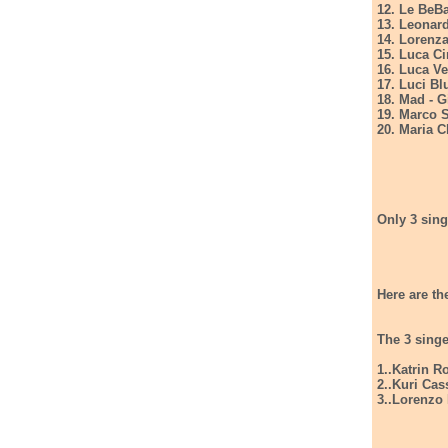
12. Le BeB
13. Leonard
14. Lorenza
15. Luca C
16. Luca V
17. Luci Bl
18. Mad - G
19. Marco S
20. Maria C
Only 3 sing
Here are th
The 3 singer
1..Katrin Ro
2..Kuri Cas
3..Lorenzo 