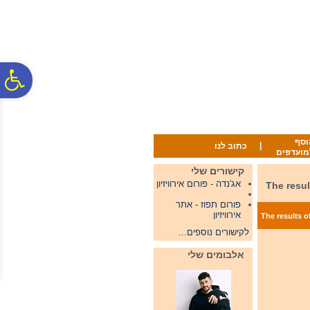
לתפריט
לתוכן
לתפריט
אתר
המרכזי
נגישות
פ
סר
וסף
|
כתוב לנו
מועדפים
נג
קישורים שלי
אג'נדה - פורום אירוויזיון
 2022 The results of the second
פורום תפוז - אתר
אירוויזיון
The results of the second sem
לקישורים נוספים...
אלבומים שלי