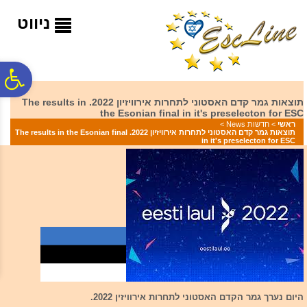
לתפריט
לתוכן
לתפריט
אתר
המרכזי
נגישות
ניווט
פ
תוצאות גמר קדם האסטוני לתחרות אירוויזיון 2022. The results in
the Esonian final in it's preselecton for ESC
סר
ראשי
>
חדשות News
>
תוצאות גמר קדם האסטוני לתחרות אירוויזיון 2022. The results in the Esonian final
in it's preselecton for ESC
נג
היום נערך גמר הקדם האסטוני לתחרות אירוויזין 2022.