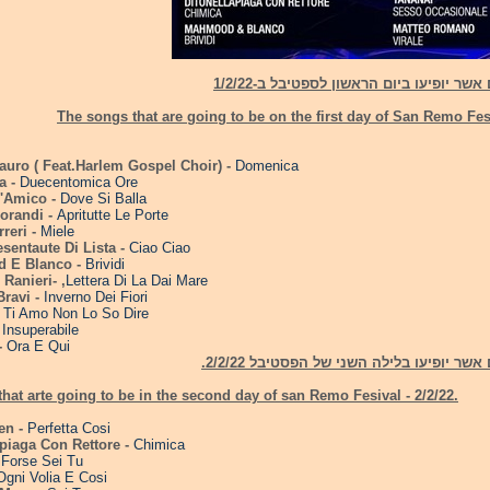
שר יופיעו ביום הראשון לספטיבל ב-1/2/22
The songs that are going to be on the first day of San Remo Fest
Lauro ( Feat.Harlem Gospel Choir) -
Domenica
a -
Duecentomica Ore
D'Amico -
Dove Si Balla
Morandi -
Apritutte Le Porte
rreri -
Miele
esentaute Di Lista -
Ciao Ciao
 E Blanco -
Brividi
Ranieri- ,
Lettera Di La Dai Mare
Bravi -
Inverno Dei Fiori
-
Ti Amo Non Lo So Dire
-
Insuperabile
-
Ora E Qui
שר יופיעו בלילה השני של הפסטיבל 2/2/22.
hat arte going to be in the second day of san Remo Fesival - 2/2/22.
en -
Perfetta Cosi
apiaga Con Rettore -
Chimica
Forse Sei Tu
Ogni Volia E Cosi