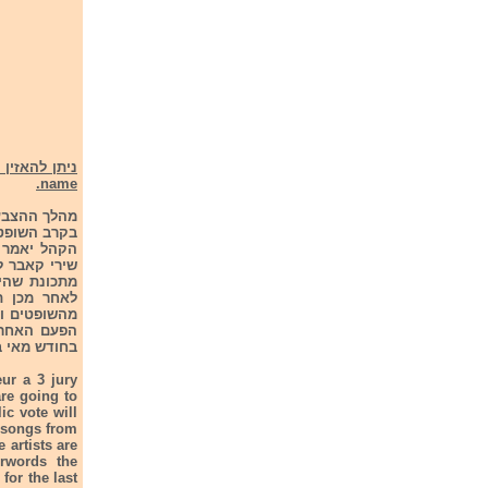
name.
הקהל יאמר א
לאחר מכן ת
הפעם האחרון
בחודש מאי ב
eur a 3 jury
are going to
ic vote will
r songs from
e artists are
terwords the
for the last