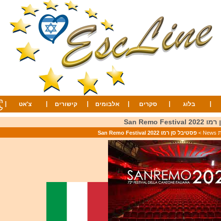
ה
|
|
|
|
|
|
בלוג
סקרים
אלבומים
קישורים
צ'אט
ל
San Remo Fes
Ne
>
פסטיבל סן רמו 2022 San Remo Festival