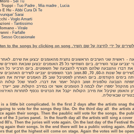
 Moro -
Sei Tu
 Truppi -
Tuo Padre , Mia madre , Lucia
b E Hu -
Abbi Cura Di Te
vunque' Sarai
cchi -
Voglo Amarti
azioni -
Tantissimo
 Romano -
Virale
vanni -
Farfalle
-
Sesso Occasionale
ניתן להאזין לשירים על ידי לחיצה על שם השיר.  songs by clicking on song
בקרב השופטי יצביעו עבור השירים. ביום השחישי כל 25 האומנים יבצען ש
ת דברו ווהצבעה שלהם תצורף להצבעה של השופטים. ביום הרביעי כל האו
שירי קאבר לשירים של שנות ה-60, 70, 80.ושוב חבר השופטים יצביעו לשירים ה
מתכונת שהיתה בימים הקודמים. ביום האחרון לפסטיבל שוב 25 הא
פתח הצבעה טלפונית ושוב הקהל יאמר את דברו. לאחר שכל קולות המ
מהשופטים והן מהקהל יספרו יעלו לבמה 3 הטומנים אשר זכו במירב הקולות. שו
 והאומן שקיבל את מירב הקולות יקבל את הכרטיס נכסף לתחרות האירווזי
טורינו שבאיטליה.
is a little bit complicated. In the first 2 days after the artists snag th
going to vote for the songs they like. On the third day all the artists 
e again their songs. Then the paublic will vote for the songs. the publ
e of the 3 juries panel. In the fourth day all the artists will sing a cove
d 80's. Then the juries will vote again. On the last day of the Festival th
ng again their songs. In the end there will be a public voting again. Af
gers that got the highest eill come on stage. Again the votes will be open 