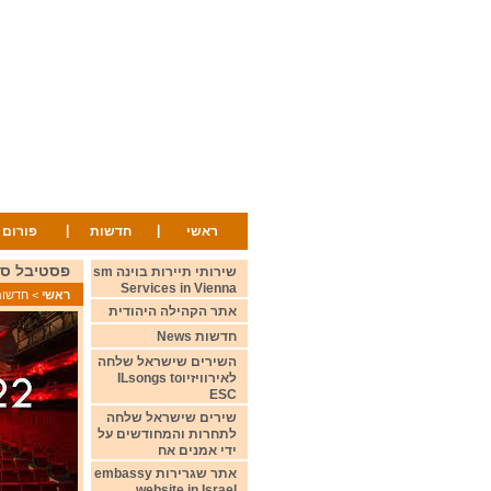
|
|
ראשי
חדשות
פורום
פסטיבל סן רמו 2022 tival
שירותי תיירות בוינה sm
Services in Vienna
ראשי
>
חדשות ws
אתר הקהילה היהודית
חדשות News
השירים שישראל שלחה
לאירוויזיוILsongs to
ESC
שירים שישראל שלחה
לתחרות והמחודשים על
ידי אמנים אח
אתר שגרירות embassy
website in Israel