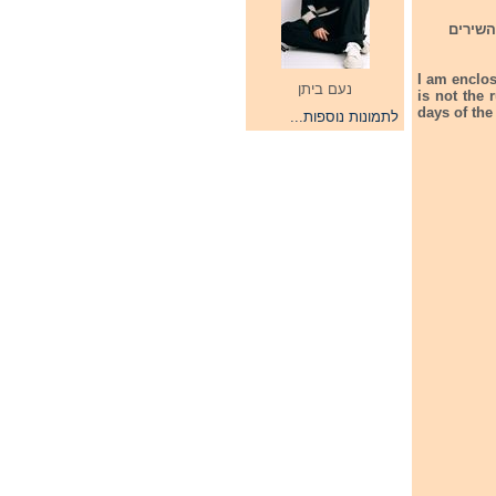
פעת השירים
I am enclosi
נעם ביתן
is not the 
days of the
לתמונות נוספות...