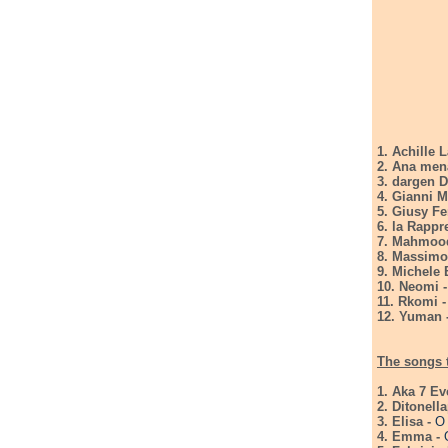
1. Achille 
2. Ana men
3. dargen 
4. Gianni 
5. Giusy Fe
6. la Rappr
7. Mahmood
8. Massimo 
9. Michele 
10. Neomi 
11. Rkomi 
12. Yuman 
The songs t
1. Aka 7 Ev
2. Ditonell
3. Elisa -
O 
4. Emma -