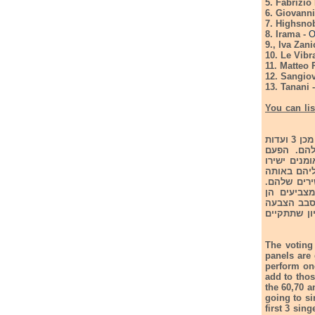
5. Fabrizio
6. Giovanni
7. Highsno
8. Irama -
O
9., Iva Zani
10. Le Vibr
11. Matteo
12. Sangio
13. Tanani 
You can listen to the
מהלך ההצבעה - ראשית שני הערבים הראשונים נחצית מהאומנים יבצען את שירם. לאחר מכן 3 ועדות
ובאת השירים שלהם. הפעם
מנים ישירו
אהובים עליהם באותה
מנים ישירות את השירים שלהם.
צביעים הן
ב ייערך סבב הצבעה
ון שתתקיים
The voting 
panels are 
perform onc
add to thos
the 60,70 an
going to si
first 3 sin