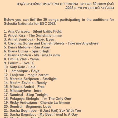
להלן שמות 30 השירים המתמודדים באודישנים המלודבים לקדם
המולדבי לתחרות אירוויזיון 2022.
Below you can finf the 30 songs participating in the auditions for
Selectia Nationala for ESC 2022.
1. Ana Cericova - Silent battle Field.
2. Angel Kiss - The Sunshine In me
3. Annet Smirlova - Toxic Eyes
4. Carolina Gorun and Danieli Shvets - Take me Anywhere
5. Denis Midone - Run Away
6. Diana Elmas - Spirit High
7. Dianna Rotaru - My Time Is now
8. Emilia Vlas - Yama
9. Ferum - Love Is
10. Katy Rain - Lele
11. Lemonique - Boys
12. Lanjeron - magic carpet
13. Marcela Scripcaru - Starlight
14. Maxim Zavidia - Ready
15. Mihaela Andrei - Free
16. Misscatylove - Intro
17. Naminal - Stop Tonight
18. Pelageya Stefoglo - I'm The Only One
19. Ricky Andezianu - Chercje La femme
20. Sendrei - Beginners Love
21. Sasha Bognibov - )I Just Had) Sex With You
22. Sasha Bagnibov - My Best friend Is A Gay