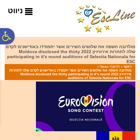
לתפריט
לתוכן
לתפריט
אתר
המרכזי
נגישות
ניווט
פ
מולדובה חשפה את שלושים השירים אשר יתמודדו באודישנים לקדם
שלה לתחרות אירוויזיון 2022 Moldova disclosed the thirty
סר
participating in it's round auditions of Selectia Nationala for
ESC
ראשי
>
חדשות News
>
מולדובה חשפה את שלושים השירים אשר יתמודדו באודישנים לקדם שלה לתחרות
נג
אירוויזיון 2022 Moldova disclosed the thirty participating in it's round
auditions of Selectia Nationala for ESC