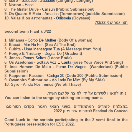
6. Maro -
Saudade , Saudade
(Longing , Longing)
7. Norton -
Hope
8. The Mister Drive -
Calisun
(Public Submission0
9. Os Quatro E Meia -
Amanha
(Tommorrow) (pubklic Submission)
10. Valas & os astronautas -
Odisseia
(Odyssey)
חצי גמר שני 7/3/22
Second Semi Fianl 7/3/22
1. Mihanas -
Corpo De Mulher
(Body Of a woman)
2. Blacci -
Mar No Fim
(Sea At The End)
3. Cubita -
Uma Mensagem Tua
(A Message from You)
4. Pongo E Yristany -
Degra. De
( Gradient)
5. Jonas -
Ponas Soltas
(Loose Enda)
6. Os Azeitonas -
Solta A Voz E Canta
(raise Your Voice And Sing)
7. Ines Homem De Melo -
Fome De Viagem
(Wanderlust) (Public
Submission)
8. Papperoni Passion -
Codigo 30
(Code 300 (Public Submission)
9. Ovampiro Submarino -
Ao Lado De Mim
(By My Side)
10. Syro -
Ainda Nos Temos
(We Still have)
ניתן להאזין לשירים על ידי לחיצה על שם השיר.
You can listen to the songs by cicking on song name.
בהצלחה לזמרים המתמודדים בשני חצאי הגמר בקדם הפורוטגזי
Festival da Cancao לתחרות אירוויזיון 2022.
Good Luck to the aartista participating in the 2 semi final in the
Portuguese preselection for ESC 2022.