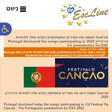
לתפריט
לתוכן
לתפריט
אתר
המרכזי
נגישות
ניווט
פ
פורטוגל חשפה את השירים המשתתפים בקדם שלה לתחרות
אירוויזיון 2022 Portugal disclosed the songs participating in
סר
it's preselection for ESC
ראשי
>
חדשות News
>
פורטוגל חשפה את השירים המשתתפים בקדם שלה לתחרות אירוויזיון 2022 Portugal
disclosed the songs participating in it's preselection for ESC
נג
פורטוגל חשפה היום את השירים שישתתפו בקדם שלה לתחרות אירוויזיון
2022.
Portugal disclosed today the songs participating in it'd Festival Da
Cancao - The Portuguese preselection for ESC 2022.