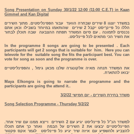
Song Presentation on Sunday 30/1/22 12:00 (11:00 C.E.T) in Kaan
Gimmel and Kan Digital
במשדר יוצגו 8 שירים שבחרה הוועד עבור הפפינליסטים. מתוך השירים
הללו כל פיינךיסט יקבל 2 שירים שהותאמו במיוחד בשבילו וכאן אתם
נכנסים לתמונה . עם סיום המשדר תפתח ההצבעה שבה תוכלן לבחור
את השיר הכי מתאים לכל פיינליסט.
In the programme 8 songs are going to be presented . Each
participants will get 2 songs that is suitable for him. Here you can
televote for the suitable song the fits the participant best. You can
vote for song as soon and the programme is over.
את המשדר תנחה מאיה אלקונגרה שלנו מכאן גימל , והפפינליסטיים
יבואו להתארח.
Maya Elkongra is going to narrate the programme and the
participants are going the attend it..
משדר בחירת השירים - יום חמישי 3/2/22
Song Selection Programme - Thursday 5/2/22
למשדר הנ"ל כל פיינליסט יגיע עם 2 השירים וייצא ממנו עם שיר אחד.
הפיינליסטיים יבצעו את 2 השירים על הבמה ואחר כך אתם תוכלו
להצביע ולהשפיע עם איזה שיר יגיע כל פיינליסט לגמר אקס פקטור