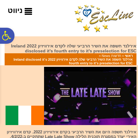
לתפריט
לתוכן
לתפריט
אתר
המרכזי
נגישות
ניווט
פ
אירלנד חשפה את השיר הרביעי שלה לקדם אירוויזיון 2022 Ireland
disclosed it's fourth entry to it's preselection for ESC
סר
ראשי
>
חדשות News
>
אירלנד חשפה את השיר הרביעי שלה לקדם אירוויזיון 2022 Ireland disclosed it's
fourth entry to it's preselection for ESC
נג
אירלנד חשפה היום את השיר הרביעי בקדם אירוויזיון 2022. קדם אירוויזיון
האירי יערך במסגרת תוכנית הלילה Late Late Show שתתקיים ב-4/2/22.