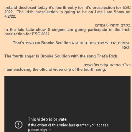
Ireland disclosed today it's fourth entry for it's preselection for ESC
2022.. The Irish preselection is going to be on Late Late Show on
4/2/22.
בקדם יתחרו 6 זמרים
In the late Late show 6 singers are going participate in the Irish
preslection for ESC 2022.
הזמרת הרביעי שנחשפה היום היא Brooke Scullion עם השיר That's
Rich
The fourth snger is Brooke Scullion with the song That's Rich.
רצ"ב הוידאו קליפ של השיר.
I am enclosing the official video clip of the fourth song.