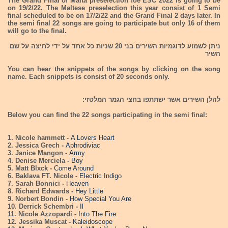
The Grand Final of Malta preselection foe ESC 2022 is going to be
on 19/2/22. The Maltese preselection this year consist of 1 Semi
final scheduled to be on 17/2/22 and the Grand Final 2 days later. In
the semi final 22 songs are going to participate but only 16 of them
will go to the final.
ניתן לשמוע לדוגמיות השירים בני 20 שניות כל אחד על ידי לחיצה על שם
השיר
You can hear the snippets of the songs by clicking on the song
name. Each snippets is consist of 20 seconds only.
להלן השירים אשר ישתתפו בחצי הגמר המלטזי:
Below you can find the 22 songs participating in the semi final:
1. Nicole hammett -
A Lovers Heart
2. Jessica Grech -
Aphrodiviac
3. Janice Mangon -
Army
4. Denise Merciela -
Boy
5. Matt Blxck -
Come Around
6. Baklava FT. Nicole -
Electric Indigo
7. Sarah Bonnici -
Heaven
8. Richard Edwards -
Hey Little
9. Norbert Bondin -
How Special You Are
10. Derrick Schembri -
Il
11. Nicole Azzopardi -
Into The Fire
12. Jessika Muscat -
Kaleidoscope