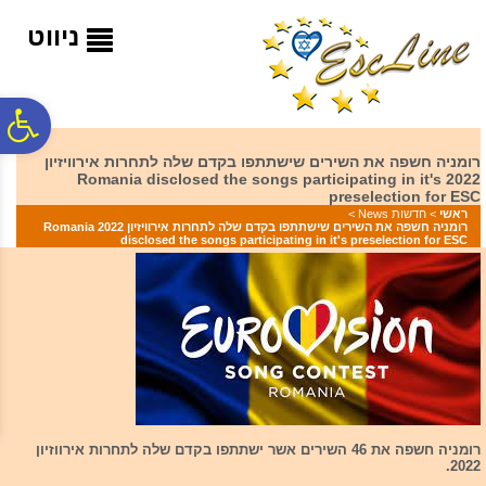
לתפריט
לתוכן
לתפריט
אתר
המרכזי
נגישות
ניווט
פ
רומניה חשפה את השירים שישתתפו בקדם שלה לתחרות אירוויזיון
2022 Romania disclosed the songs participating in it's
סר
preselection for ESC
ראשי
>
חדשות News
>
רומניה חשפה את השירים שישתתפו בקדם שלה לתחרות אירוויזיון 2022 Romania
disclosed the songs participating in it's preselection for ESC
נג
רומניה חשפה את 46 השירים אשר ישתתפו בקדם שלה לתחרות אירווזיון
2022.