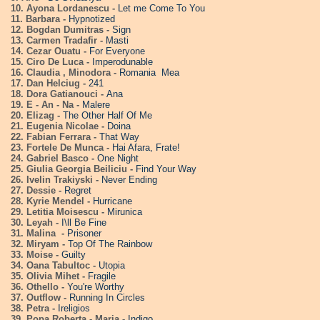
10. Ayona Lordanescu -
Let me Come To You
11. Barbara -
Hypnotized
12. Bogdan Dumitras -
Sign
13. Carmen Tradafir -
Masti
14. Cezar Ouatu -
For Everyone
15. Ciro De Luca -
Imperodunable
16. Claudia , Minodora -
Romania Mea
17. Dan Helciug -
241
18. Dora Gatianouci -
Ana
19. E - An - Na -
Malere
20. Elizag -
The Other Half Of Me
21. Eugenia Nicolae -
Doina
22. Fabian Ferrara -
That Way
23. Fortele De Munca -
Hai Afara, Frate!
24. Gabriel Basco -
One Night
25. Giulia Georgia Beiliciu -
Find Your Way
26. Ivelin Trakiyski -
Never Ending
27. Dessie -
Regret
28. Kyrie Mendel -
Hurricane
29. Letitia Moisescu -
Mirunica
30. Leyah -
I\ll Be Fine
31. Malina -
Prisoner
32. Miryam -
Top Of The Rainbow
33. Moise -
Guilty
34. Oana Tabultoc -
Utopia
35. Olivia Mihet -
Fragile
36. Othello -
You're Worthy
37. Outflow -
Running In Circles
38. Petra -
Ireligios
39. Popa Roberta - Maria -
Indigo