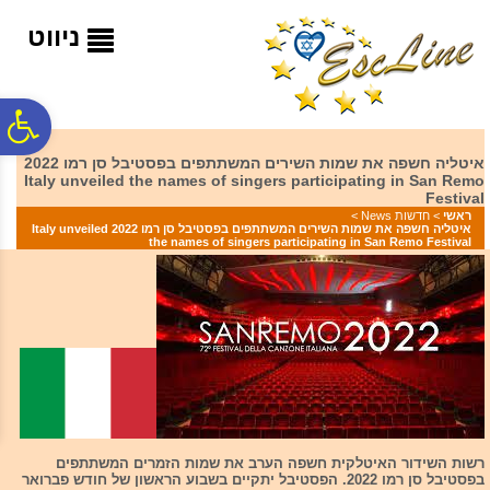
לתפריט
לתוכן
לתפריט
אתר
המרכזי
נגישות
ניווט
פ
איטליה חשפה את שמות השירים המשתתפים בפסטיבל סן רמו 2022
Italy unveiled the names of singers participating in San Remo
סר
Festival
ראשי
>
חדשות News
>
איטליה חשפה את שמות השירים המשתתפים בפסטיבל סן רמו 2022 Italy unveiled
the names of singers participating in San Remo Festival
נג
רשות השידור האיטלקית חשפה הערב את שמות הזמרים המשתתפים
בפסטיבל סן רמו 2022. הפסטיבל יתקיים בשבוע הראשון של חודש פברואר