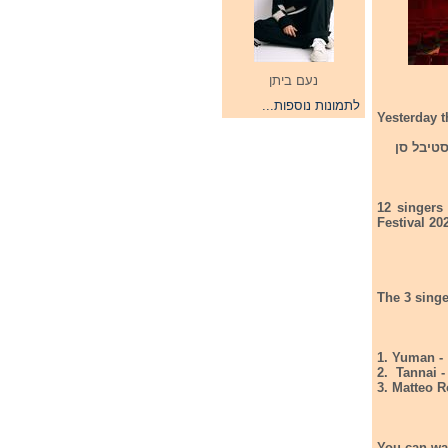
נעם ביתן
לתמונות נוספות...
Yesterday t
ס לפסטיבל סן
12 singers
Festival 20
The 3 singe
1. Yuman -
2. Tannai 
3. Matteo 
You can wat