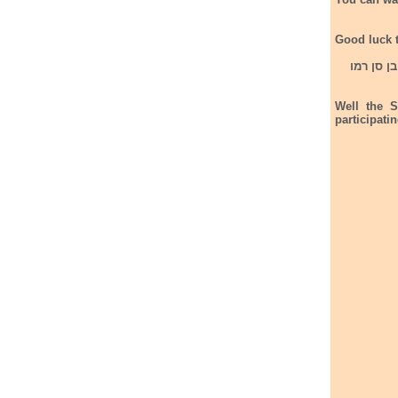
Good luck t
ן סן רמו
Well the S
participati