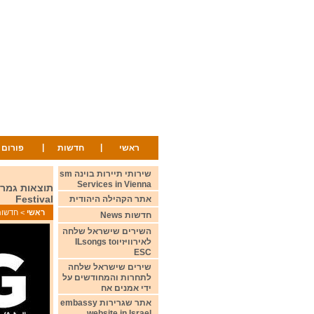
|
|
ראשי
חדשות
פורום
שירותי תיירות בוינה sm
Services in Vienna
Festival
אתר הקהילה היהודית
ראשי
>
חדשות ws
חדשות News
השירים שישראל שלחה
לאירוויזיוILsongs to
ESC
שירים שישראל שלחה
לתחרות והמחודשים על
ידי אמנים אח
אתר שגרירות embassy
website in Israel