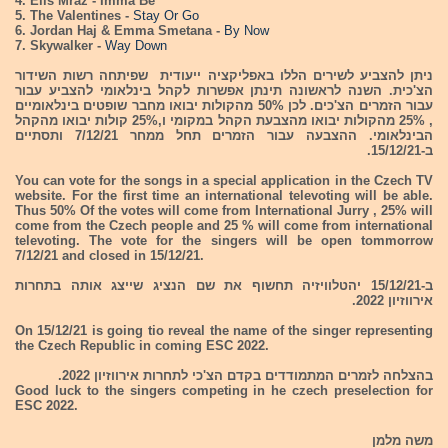
4. Elis Mraz - Imma Be
5. The Valentines -
Stay Or Go
6. Jordan Haj & Emma Smetana -
By Now
7. Skywalker -
Way Down
ניתן להצביע לשירים הללו באפליקציה ייעודית שפיתחה רשות השידור
הצ'כית. השנה לראשונה תינתן אפשרות לקהל בינלאומי להצביע עבור
עבור הזמרים הצ'כים. לכן 50% מהקולות יבואו מחבר שופטים בינלאומיים
, 25% מהקולות יבואו מהצבעת הקהל במקומי ו,25% קולות יבואו מהקהל
הבינלאומי. ההצבעה עבור הזמרים תחל ממחר 7/12/21 ותסתיים
ב-15/12/21.
You can vote for the songs in a special application in the Czech TV
website. For the first time an international televoting will be able.
Thus 50% Of the votes will come from International Jurry , 25% will
come from the Czech people and 25 % will come from international
televoting. The vote for the singers will be open tommorrow
7/12/21 and closed in 15/12/21.
ב-15/12/21 יהטלוויזיה תחשוף את שם הנציג שייצג אותה בתחרות
אירווזיון 2022.
On 15/12/21 is going tio reveal the name of the singer representing
the Czech Republic in coming ESC 2022.
בהצלחה לזמרים המתמודדים בקדם הצ'כי לתחרות אירווזיון 2022.
Good luck to the singers competing in he czech preselection for
ESC 2022.
משה מלמן