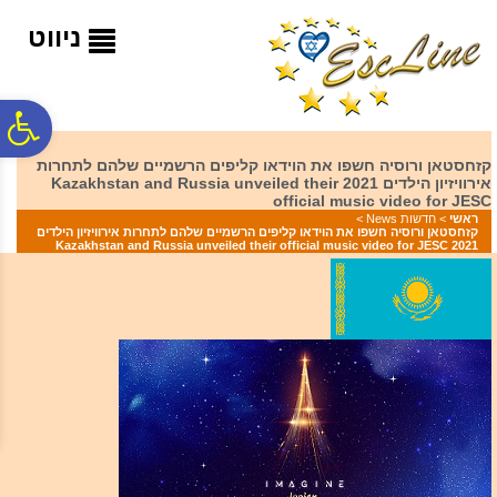
לתפריט
לתוכן
לתפריט
אתר
המרכזי
נגישות
ניווט
פ
קזחסטאן ורוסיה חשפו את הוידאו קליפים הרשמיים שלהם לתחרות
אירוויזיון הילדים 2021 Kazakhstan and Russia unveiled their
סר
official music video for JESC
ראשי
>
חדשות News
>
קזחסטאן ורוסיה חשפו את הוידאו קליפים הרשמיים שלהם לתחרות אירוויזיון הילדים
2021 Kazakhstan and Russia unveiled their official music video for JESC
נג