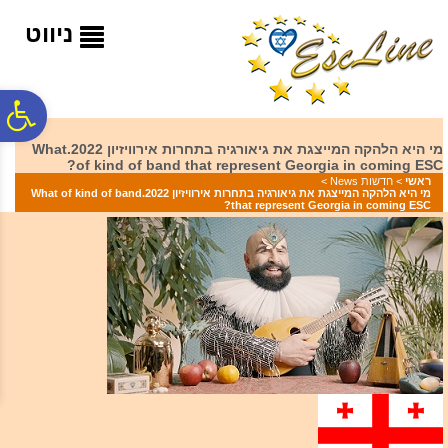
לתפריט
לתוכן
לתפריט
אתר
המרכזי
נגישות
ניווט
פ
מי היא הלהקה המייצגת את גיאורגיה בתחרות אירוויזיון 2022.What
of kind of band that represent Georgia in coming ESC?
סר
ראשי
>
חדשות News
>
מי היא הלהקה המייצגת את גיאורגיה בתחרות אירוויזיון 2022.What of kind of band
that represent Georgia in coming ESC?
נג