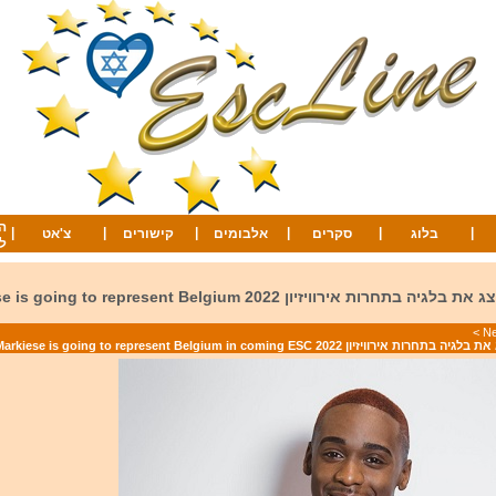
ה
|
|
|
|
|
|
בלוג
סקרים
אלבומים
קישורים
צ'אט
ל
ג'רמייה מרקייז ייצג את בלגיה בתחרות אירוויזיון 2022 present Belgium
>
ון 2022 Jermie Markiese is going to represent Belgium in coming ESC