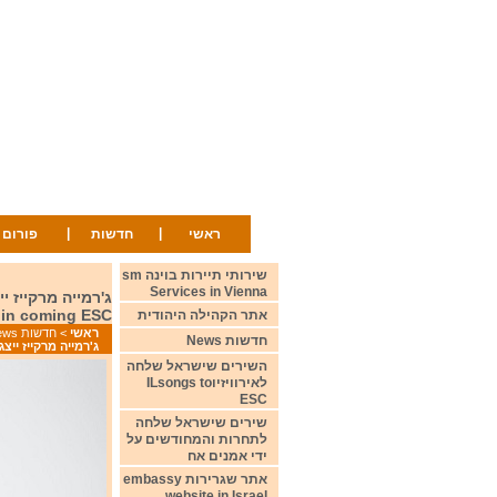
|
|
ראשי
חדשות
פורום
שירותי תיירות בוינה sm
Services in Vienna
in coming ESC
אתר הקהילה היהודית
ראשי
>
חדשות News
חדשות News
ג'רמייה מרקייז ייצג את בלגיה בתחרות אירוויזי
השירים שישראל שלחה
לאירוויזיוILsongs to
ESC
שירים שישראל שלחה
לתחרות והמחודשים על
ידי אמנים אח
אתר שגרירות embassy
website in Israel