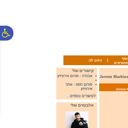
לתפריט
לתוכן
לתפריט
אתר
המרכזי
נגישות
פ
סר
וסף
|
כתוב לנו
מועדפים
נג
קישורים שלי
אג'נדה - פורום אירוויזיון
Jermie Markiese is going to re
פורום תפוז - אתר
אירוויזיון
לקישורים נוספים...
אלבומים שלי