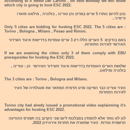
According to
Il Resto Del Carlino
, on next Monday we will know
which city is going to host ESC 2022.
נכון להיום נותרו 5 ערים במרוץ והן טורינו , בולוניה , מילאנו פזארו
ורימיני..
Only 5 cities are bidding for hosting ESC 2022. The 5 cities are :
Torino , Bologna , Milano , Pesao and Rimini.
באם בודקים 5 הערים הללו רק 3 ערים עומדות בדרישות איגוד השידור
האירופי לאירוח התחרות.
If we are examing the cities only 3 of them comply with EBU
prerequisites for hosting the ESC 2022.
שלושת הערים העומדות בדרישות איגוד השידור האירופי הן : טורינו ,
בולוניה ומילאנו.
The 3 cities are : Torino , Bologna and Milano.
העיר טורינו כבר הפיקה סרט תדמית המתאר את סוגולתיה של העיר
לאירוח התחרות
Torino city had alredy issued a promotional video explainning it's
advantages for hosting ESC 2022.
לנו לא נותר אלא להמתין בסבלנות ליום שני הקרוב בה תפורס ההודעה
הרשמית אודות העיר שתארח את תחרות אירוויזיון 2022.