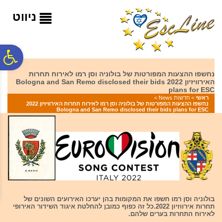
לתפריט
לתוכן
לתפריט
אתר
המרכזי
נגישות
ניווט
פ
נחשפו ההצעות המפורטות של בולוניה וסן רמו לאירוח תחרות
האירוויזיון 2022 Bologna and San Remo disclosed their bids
סר
plans for ESC
ראשי
>
חדשות News
>
נחשפו ההצעות המפורטות של בולוניה וסן רמו לאירוח תחרות האירוויזיון 2022
Bologna and San Remo disclosed their bids plans for ESC
נג
בולוניה וסן רמו חשפו את המקומות בהן יערכו האירועים השונים של
תחרות אירווזיון 2022.כל זה כפוף כמובן להחלטת איגוד השידור האירופי
לאירוח התחרות בערים שלהם.